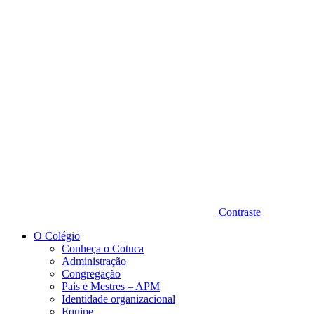
Diminuir fonte
Contraste
O Colégio
Conheça o Cotuca
Administração
Congregação
Pais e Mestres – APM
Identidade organizacional
Equipe