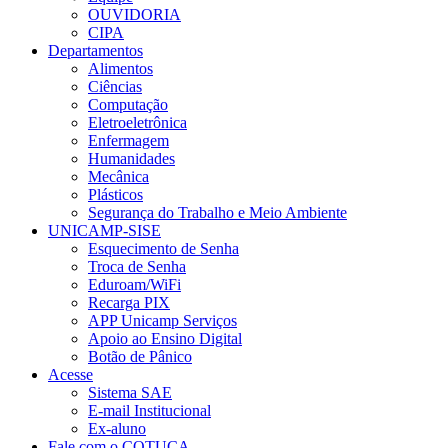
OUVIDORIA
CIPA
Departamentos
Alimentos
Ciências
Computação
Eletroeletrônica
Enfermagem
Humanidades
Mecânica
Plásticos
Segurança do Trabalho e Meio Ambiente
UNICAMP-SISE
Esquecimento de Senha
Troca de Senha
Eduroam/WiFi
Recarga PIX
APP Unicamp Serviços
Apoio ao Ensino Digital
Botão de Pânico
Acesse
Sistema SAE
E-mail Institucional
Ex-aluno
Fale com o COTUCA