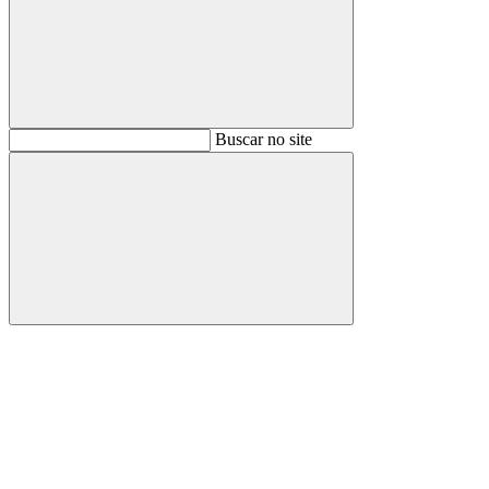
Buscar
Buscar no site
Buscar
Aumentar fonte