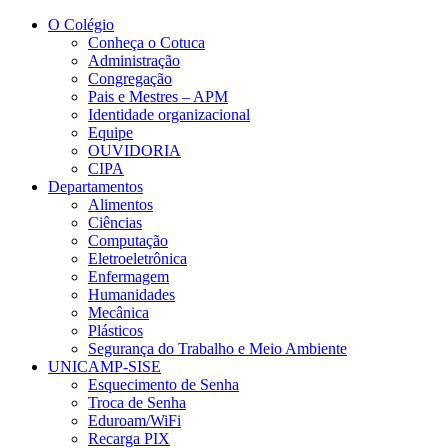
Conteúdo principal
Menu principal
Rodapé
O Colégio
Conheça o Cotuca
Administração
Congregação
Pais e Mestres – APM
Identidade organizacional
Equipe
OUVIDORIA
CIPA
Departamentos
Alimentos
Ciências
Computação
Eletroeletrônica
Enfermagem
Humanidades
Mecânica
Plásticos
Segurança do Trabalho e Meio Ambiente
UNICAMP-SISE
Esquecimento de Senha
Troca de Senha
Eduroam/WiFi
Recarga PIX