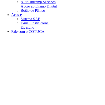
APP Unicamp Serviços
Apoio ao Ensino Digital
Botão de Pânico
Acesse
Sistema SAE
E-mail Institucional
Ex-aluno
Fale com o COTUCA
Aumentar fonte
Diminuir fonte