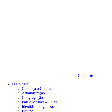
Diminuir fonte
Contraste
O Colégio
Conheça o Cotuca
Administração
Congregação
Pais e Mestres – APM
Identidade organizacional
Equipe