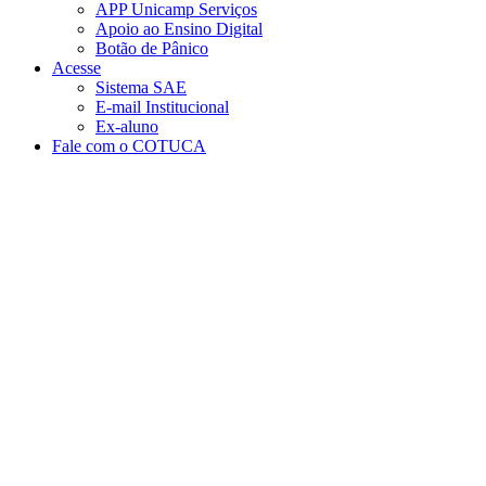
APP Unicamp Serviços
Apoio ao Ensino Digital
Botão de Pânico
Acesse
Sistema SAE
E-mail Institucional
Ex-aluno
Fale com o COTUCA
Aumentar fonte
Diminuir fonte