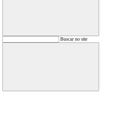
Buscar
Buscar no site
Buscar
Aumentar fonte