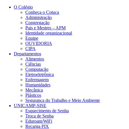
Conteúdo principal
Menu principal
Rodapé
O Colégio
Conheça o Cotuca
Administração
Congregação
Pais e Mestres – APM
Identidade organizacional
Equipe
OUVIDORIA
CIPA
Departamentos
Alimentos
Ciências
Computação
Eletroeletrônica
Enfermagem
Humanidades
Mecânica
Plásticos
Segurança do Trabalho e Meio Ambiente
UNICAMP-SISE
Esquecimento de Senha
Troca de Senha
Eduroam/WiFi
Recarga PIX