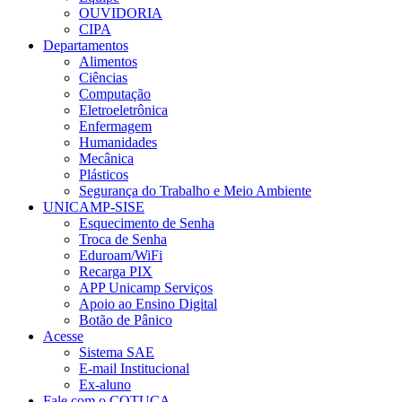
OUVIDORIA
CIPA
Departamentos
Alimentos
Ciências
Computação
Eletroeletrônica
Enfermagem
Humanidades
Mecânica
Plásticos
Segurança do Trabalho e Meio Ambiente
UNICAMP-SISE
Esquecimento de Senha
Troca de Senha
Eduroam/WiFi
Recarga PIX
APP Unicamp Serviços
Apoio ao Ensino Digital
Botão de Pânico
Acesse
Sistema SAE
E-mail Institucional
Ex-aluno
Fale com o COTUCA