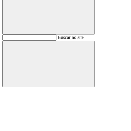
Buscar
Buscar no site
Buscar
Aumentar fonte