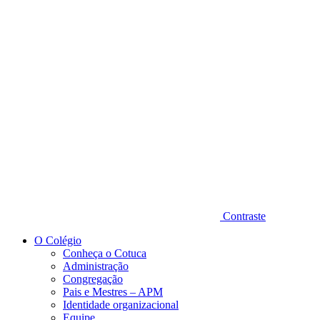
Diminuir fonte
Contraste
O Colégio
Conheça o Cotuca
Administração
Congregação
Pais e Mestres – APM
Identidade organizacional
Equipe