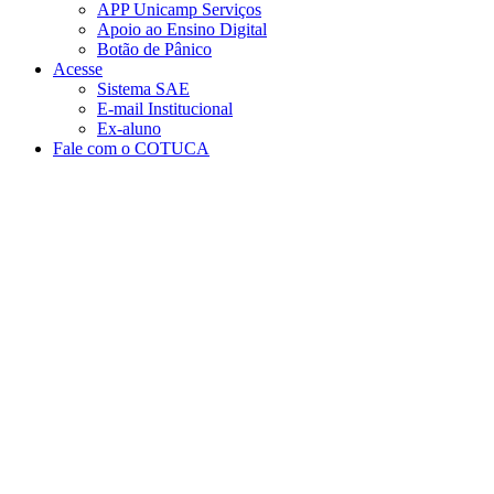
APP Unicamp Serviços
Apoio ao Ensino Digital
Botão de Pânico
Acesse
Sistema SAE
E-mail Institucional
Ex-aluno
Fale com o COTUCA
Aumentar fonte
Diminuir fonte