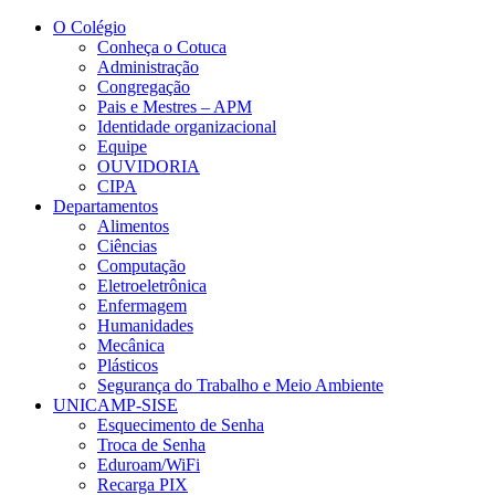
Conteúdo principal
Menu principal
Rodapé
O Colégio
Conheça o Cotuca
Administração
Congregação
Pais e Mestres – APM
Identidade organizacional
Equipe
OUVIDORIA
CIPA
Departamentos
Alimentos
Ciências
Computação
Eletroeletrônica
Enfermagem
Humanidades
Mecânica
Plásticos
Segurança do Trabalho e Meio Ambiente
UNICAMP-SISE
Esquecimento de Senha
Troca de Senha
Eduroam/WiFi
Recarga PIX