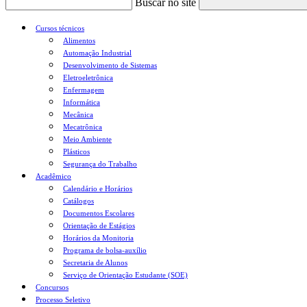
Buscar no site
Cursos técnicos
Alimentos
Automação Industrial
Desenvolvimento de Sistemas
Eletroeletrônica
Enfermagem
Informática
Mecânica
Mecatrônica
Meio Ambiente
Plásticos
Segurança do Trabalho
Acadêmico
Calendário e Horários
Catálogos
Documentos Escolares
Orientação de Estágios
Horários da Monitoria
Programa de bolsa-auxílio
Secretaria de Alunos
Serviço de Orientação Estudante (SOE)
Concursos
Processo Seletivo