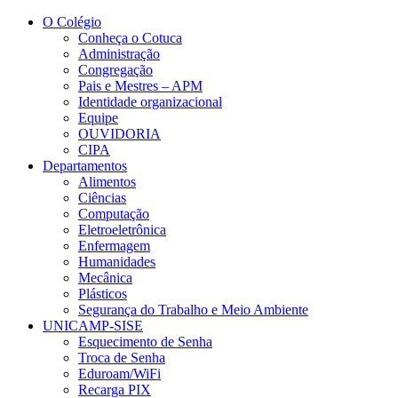
Conteúdo principal
Menu principal
Rodapé
O Colégio
Conheça o Cotuca
Administração
Congregação
Pais e Mestres – APM
Identidade organizacional
Equipe
OUVIDORIA
CIPA
Departamentos
Alimentos
Ciências
Computação
Eletroeletrônica
Enfermagem
Humanidades
Mecânica
Plásticos
Segurança do Trabalho e Meio Ambiente
UNICAMP-SISE
Esquecimento de Senha
Troca de Senha
Eduroam/WiFi
Recarga PIX