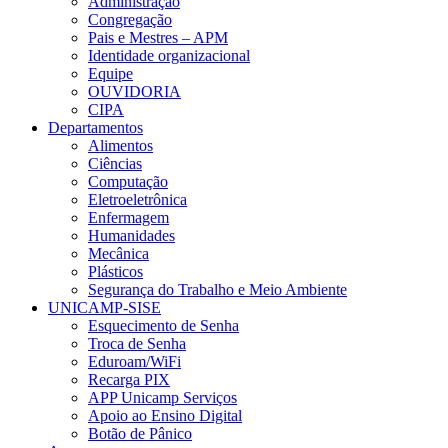
Administração
Congregação
Pais e Mestres – APM
Identidade organizacional
Equipe
OUVIDORIA
CIPA
Departamentos
Alimentos
Ciências
Computação
Eletroeletrônica
Enfermagem
Humanidades
Mecânica
Plásticos
Segurança do Trabalho e Meio Ambiente
UNICAMP-SISE
Esquecimento de Senha
Troca de Senha
Eduroam/WiFi
Recarga PIX
APP Unicamp Serviços
Apoio ao Ensino Digital
Botão de Pânico