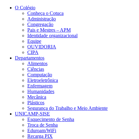
Conteúdo principal
Menu principal
Rodapé
O Colégio
Conheça o Cotuca
Administração
Congregação
Pais e Mestres – APM
Identidade organizacional
Equipe
OUVIDORIA
CIPA
Departamentos
Alimentos
Ciências
Computação
Eletroeletrônica
Enfermagem
Humanidades
Mecânica
Plásticos
Segurança do Trabalho e Meio Ambiente
UNICAMP-SISE
Esquecimento de Senha
Troca de Senha
Eduroam/WiFi
Recarga PIX