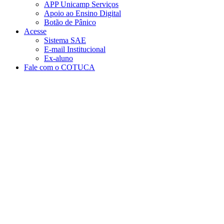
APP Unicamp Serviços
Apoio ao Ensino Digital
Botão de Pânico
Acesse
Sistema SAE
E-mail Institucional
Ex-aluno
Fale com o COTUCA
Aumentar fonte
Diminuir fonte