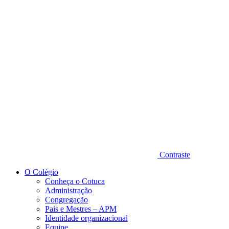
Diminuir fonte
Contraste
O Colégio
Conheça o Cotuca
Administração
Congregação
Pais e Mestres – APM
Identidade organizacional
Equipe