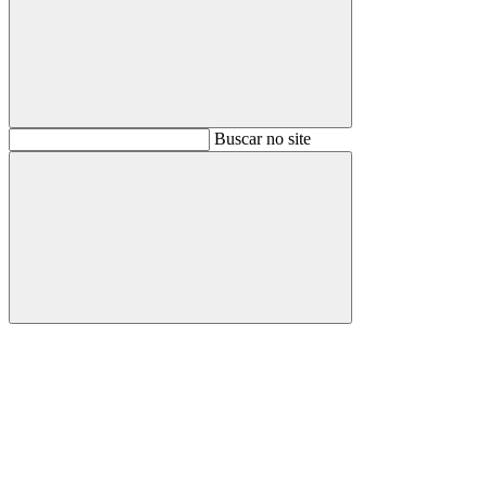
Buscar
Buscar no site
Buscar
Aumentar fonte