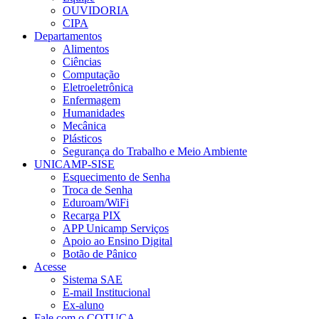
OUVIDORIA
CIPA
Departamentos
Alimentos
Ciências
Computação
Eletroeletrônica
Enfermagem
Humanidades
Mecânica
Plásticos
Segurança do Trabalho e Meio Ambiente
UNICAMP-SISE
Esquecimento de Senha
Troca de Senha
Eduroam/WiFi
Recarga PIX
APP Unicamp Serviços
Apoio ao Ensino Digital
Botão de Pânico
Acesse
Sistema SAE
E-mail Institucional
Ex-aluno
Fale com o COTUCA