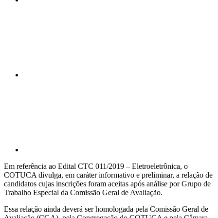
Compartilhar n
Compartilhar p
Em referência ao Edital CTC 011/2019 – Eletroeletrônica, o
COTUCA divulga, em caráter informativo e preliminar, a relação de
candidatos cujas inscrições foram aceitas após análise por Grupo de
Trabalho Especial da Comissão Geral de Avaliação.
Essa relação ainda deverá ser homologada pela Comissão Geral de
Avaliação (CGA), pela Congregação do COTUCA e pela Câmara