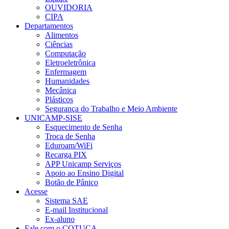
OUVIDORIA
CIPA
Departamentos
Alimentos
Ciências
Computação
Eletroeletrônica
Enfermagem
Humanidades
Mecânica
Plásticos
Segurança do Trabalho e Meio Ambiente
UNICAMP-SISE
Esquecimento de Senha
Troca de Senha
Eduroam/WiFi
Recarga PIX
APP Unicamp Serviços
Apoio ao Ensino Digital
Botão de Pânico
Acesse
Sistema SAE
E-mail Institucional
Ex-aluno
Fale com o COTUCA