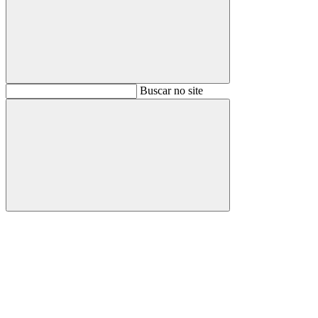
Buscar
Buscar no site
Buscar
Aumentar fonte