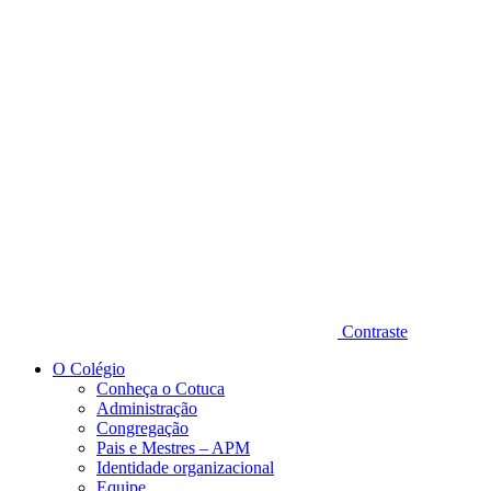
Diminuir fonte
Contraste
O Colégio
Conheça o Cotuca
Administração
Congregação
Pais e Mestres – APM
Identidade organizacional
Equipe