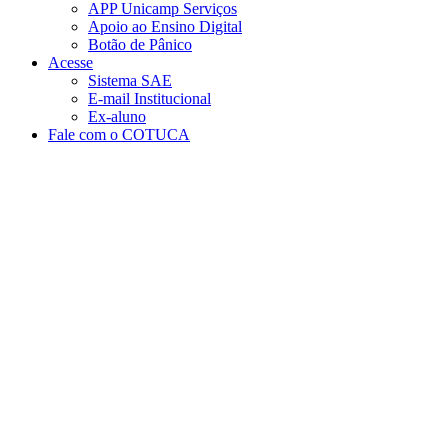
APP Unicamp Serviços
Apoio ao Ensino Digital
Botão de Pânico
Acesse
Sistema SAE
E-mail Institucional
Ex-aluno
Fale com o COTUCA
Aumentar fonte
Diminuir fonte