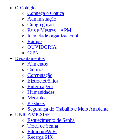
Conteúdo principal
Menu principal
Rodapé
O Colégio
Conheça o Cotuca
Administração
Congregação
Pais e Mestres – APM
Identidade organizacional
Equipe
OUVIDORIA
CIPA
Departamentos
Alimentos
Ciências
Computação
Eletroeletrônica
Enfermagem
Humanidades
Mecânica
Plásticos
Segurança do Trabalho e Meio Ambiente
UNICAMP-SISE
Esquecimento de Senha
Troca de Senha
Eduroam/WiFi
Recarga PIX