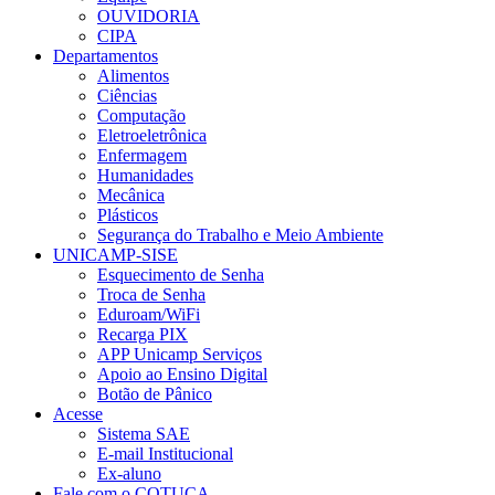
OUVIDORIA
CIPA
Departamentos
Alimentos
Ciências
Computação
Eletroeletrônica
Enfermagem
Humanidades
Mecânica
Plásticos
Segurança do Trabalho e Meio Ambiente
UNICAMP-SISE
Esquecimento de Senha
Troca de Senha
Eduroam/WiFi
Recarga PIX
APP Unicamp Serviços
Apoio ao Ensino Digital
Botão de Pânico
Acesse
Sistema SAE
E-mail Institucional
Ex-aluno
Fale com o COTUCA