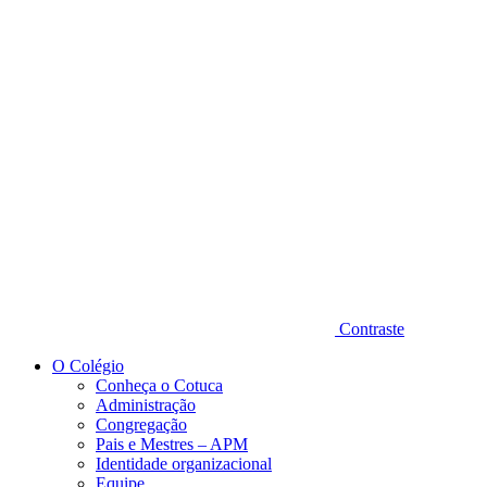
Diminuir fonte
Contraste
O Colégio
Conheça o Cotuca
Administração
Congregação
Pais e Mestres – APM
Identidade organizacional
Equipe