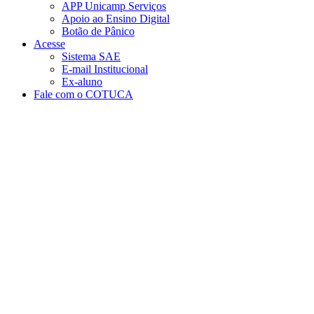
APP Unicamp Serviços
Apoio ao Ensino Digital
Botão de Pânico
Acesse
Sistema SAE
E-mail Institucional
Ex-aluno
Fale com o COTUCA
Aumentar fonte
Diminuir fonte