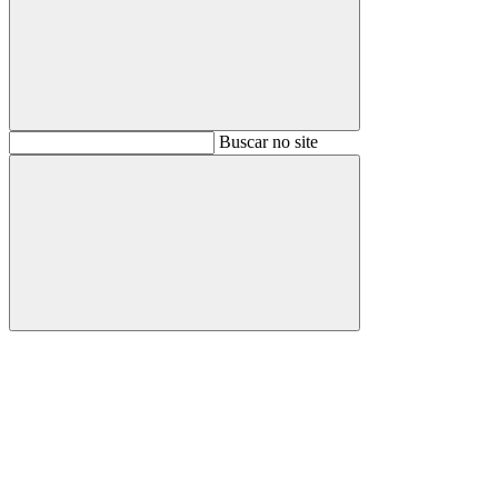
Buscar
Buscar no site
Buscar
Aumentar fonte