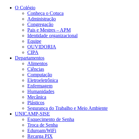
Conteúdo principal
Menu principal
Rodapé
O Colégio
Conheça o Cotuca
Administração
Congregação
Pais e Mestres – APM
Identidade organizacional
Equipe
OUVIDORIA
CIPA
Departamentos
Alimentos
Ciências
Computação
Eletroeletrônica
Enfermagem
Humanidades
Mecânica
Plásticos
Segurança do Trabalho e Meio Ambiente
UNICAMP-SISE
Esquecimento de Senha
Troca de Senha
Eduroam/WiFi
Recarga PIX