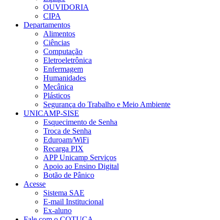
OUVIDORIA
CIPA
Departamentos
Alimentos
Ciências
Computação
Eletroeletrônica
Enfermagem
Humanidades
Mecânica
Plásticos
Segurança do Trabalho e Meio Ambiente
UNICAMP-SISE
Esquecimento de Senha
Troca de Senha
Eduroam/WiFi
Recarga PIX
APP Unicamp Serviços
Apoio ao Ensino Digital
Botão de Pânico
Acesse
Sistema SAE
E-mail Institucional
Ex-aluno
Fale com o COTUCA