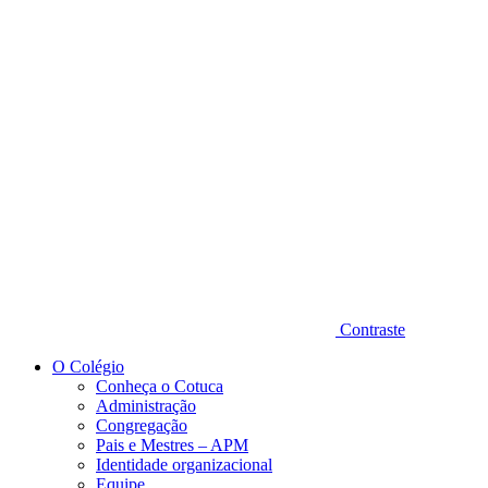
Diminuir fonte
Contraste
O Colégio
Conheça o Cotuca
Administração
Congregação
Pais e Mestres – APM
Identidade organizacional
Equipe