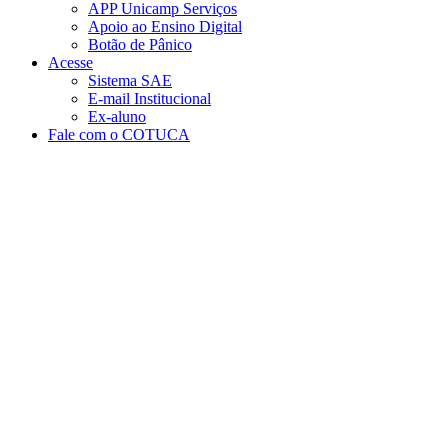
APP Unicamp Serviços
Apoio ao Ensino Digital
Botão de Pânico
Acesse
Sistema SAE
E-mail Institucional
Ex-aluno
Fale com o COTUCA
Aumentar fonte
Diminuir fonte