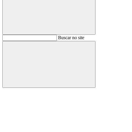
Buscar
Buscar no site
Buscar
Aumentar fonte