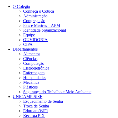
Conteúdo principal
Menu principal
Rodapé
O Colégio
Conheça o Cotuca
Administração
Congregação
Pais e Mestres – APM
Identidade organizacional
Equipe
OUVIDORIA
CIPA
Departamentos
Alimentos
Ciências
Computação
Eletroeletrônica
Enfermagem
Humanidades
Mecânica
Plásticos
Segurança do Trabalho e Meio Ambiente
UNICAMP-SISE
Esquecimento de Senha
Troca de Senha
Eduroam/WiFi
Recarga PIX