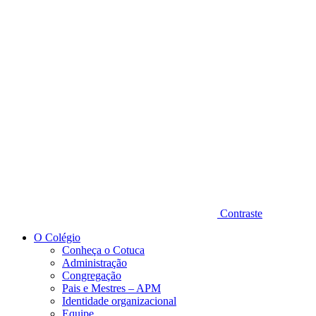
Diminuir fonte
Contraste
O Colégio
Conheça o Cotuca
Administração
Congregação
Pais e Mestres – APM
Identidade organizacional
Equipe