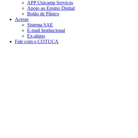
APP Unicamp Serviços
Apoio ao Ensino Digital
Botão de Pânico
Acesse
Sistema SAE
E-mail Institucional
Ex-aluno
Fale com o COTUCA
Aumentar fonte
Diminuir fonte