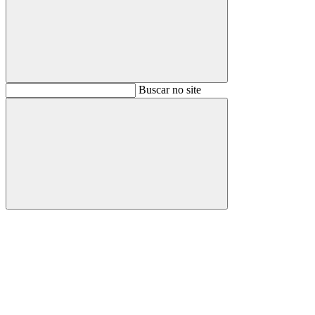
Buscar
Buscar no site
Buscar
Aumentar fonte