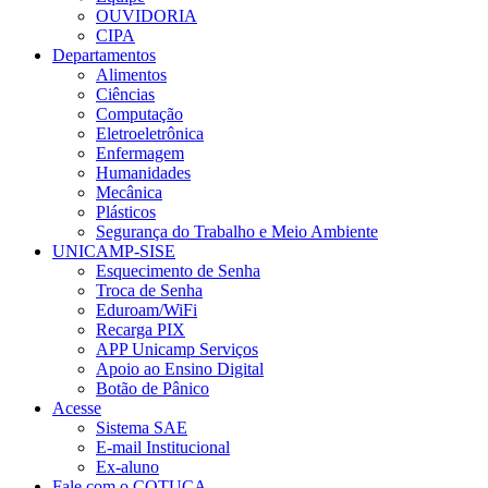
OUVIDORIA
CIPA
Departamentos
Alimentos
Ciências
Computação
Eletroeletrônica
Enfermagem
Humanidades
Mecânica
Plásticos
Segurança do Trabalho e Meio Ambiente
UNICAMP-SISE
Esquecimento de Senha
Troca de Senha
Eduroam/WiFi
Recarga PIX
APP Unicamp Serviços
Apoio ao Ensino Digital
Botão de Pânico
Acesse
Sistema SAE
E-mail Institucional
Ex-aluno
Fale com o COTUCA