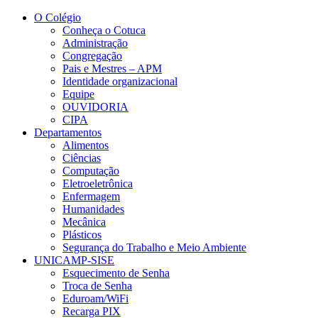
Conteúdo principal
Menu principal
Rodapé
O Colégio
Conheça o Cotuca
Administração
Congregação
Pais e Mestres – APM
Identidade organizacional
Equipe
OUVIDORIA
CIPA
Departamentos
Alimentos
Ciências
Computação
Eletroeletrônica
Enfermagem
Humanidades
Mecânica
Plásticos
Segurança do Trabalho e Meio Ambiente
UNICAMP-SISE
Esquecimento de Senha
Troca de Senha
Eduroam/WiFi
Recarga PIX