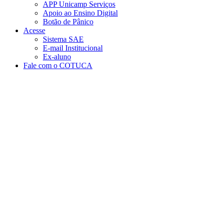
APP Unicamp Serviços
Apoio ao Ensino Digital
Botão de Pânico
Acesse
Sistema SAE
E-mail Institucional
Ex-aluno
Fale com o COTUCA
Aumentar fonte
Diminuir fonte