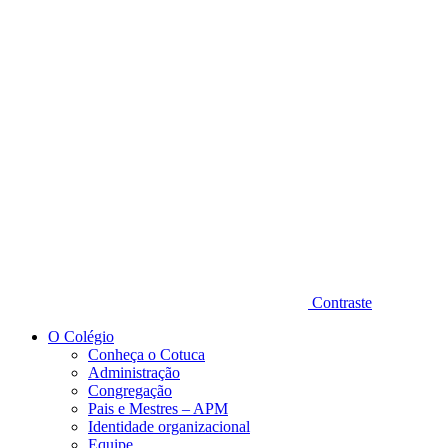
Diminuir fonte
Contraste
O Colégio
Conheça o Cotuca
Administração
Congregação
Pais e Mestres – APM
Identidade organizacional
Equipe