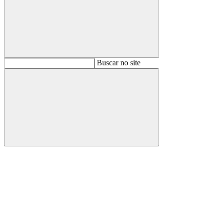
Buscar
Buscar no site
Buscar
Aumentar fonte