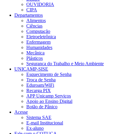
OUVIDORIA
CIPA
Departamentos
Alimentos
Ciências
Computação
Eletroeletrônica
Enfermagem
Humanidades
Mecânica
Plásticos
Segurança do Trabalho e Meio Ambiente
UNICAMP-SISE
Esquecimento de Senha
Troca de Senha
Eduroam/WiFi
Recarga PIX
APP Unicamp Serviços
Apoio ao Ensino Digital
Botão de Pânico
Acesse
Sistema SAE
E-mail Institucional
Ex-aluno
Fale com o COTUCA