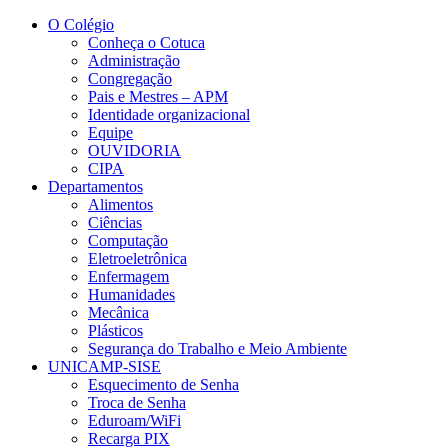
Conteúdo principal
Menu principal
Rodapé
O Colégio
Conheça o Cotuca
Administração
Congregação
Pais e Mestres – APM
Identidade organizacional
Equipe
OUVIDORIA
CIPA
Departamentos
Alimentos
Ciências
Computação
Eletroeletrônica
Enfermagem
Humanidades
Mecânica
Plásticos
Segurança do Trabalho e Meio Ambiente
UNICAMP-SISE
Esquecimento de Senha
Troca de Senha
Eduroam/WiFi
Recarga PIX