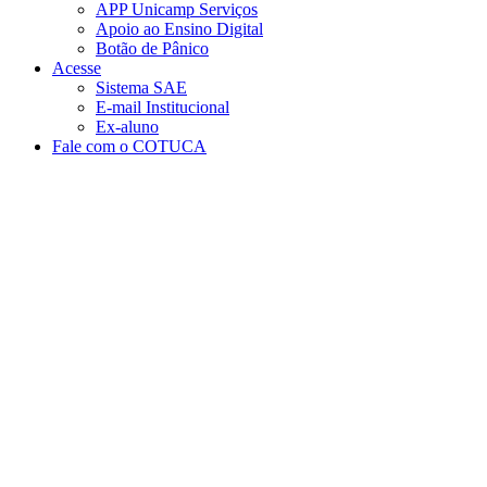
APP Unicamp Serviços
Apoio ao Ensino Digital
Botão de Pânico
Acesse
Sistema SAE
E-mail Institucional
Ex-aluno
Fale com o COTUCA
Aumentar fonte
Diminuir fonte