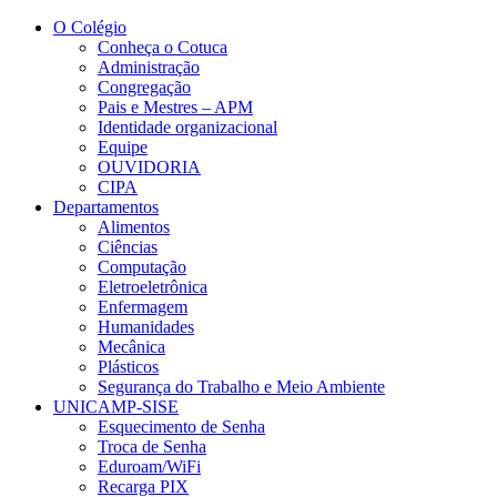
Conteúdo principal
Menu principal
Rodapé
O Colégio
Conheça o Cotuca
Administração
Congregação
Pais e Mestres – APM
Identidade organizacional
Equipe
OUVIDORIA
CIPA
Departamentos
Alimentos
Ciências
Computação
Eletroeletrônica
Enfermagem
Humanidades
Mecânica
Plásticos
Segurança do Trabalho e Meio Ambiente
UNICAMP-SISE
Esquecimento de Senha
Troca de Senha
Eduroam/WiFi
Recarga PIX