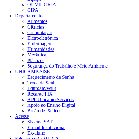
OUVIDORIA
CIPA
Departamentos
Alimentos
Ciências
Computação
Eletroeletrônica
Enfermagem
Humanidades
Mecânica
Plásticos
Segurança do Trabalho e Meio Ambiente
UNICAMP-SISE
Esquecimento de Senha
Troca de Senha
Eduroam/WiFi
Recarga PIX
APP Unicamp Serviços
Apoio ao Ensino Digital
Botão de Pânico
Acesse
Sistema SAE
E-mail Institucional
Ex-aluno
Fale com o COTUCA