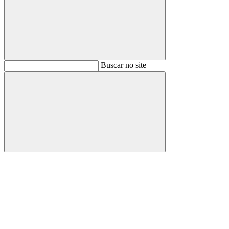
Buscar
Buscar no site
Buscar
Aumentar fonte