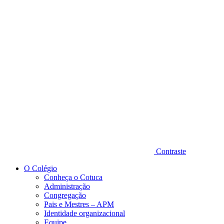
Diminuir fonte
Contraste
O Colégio
Conheça o Cotuca
Administração
Congregação
Pais e Mestres – APM
Identidade organizacional
Equipe