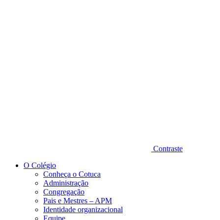
Diminuir fonte
Contraste
O Colégio
Conheça o Cotuca
Administração
Congregação
Pais e Mestres – APM
Identidade organizacional
Equipe