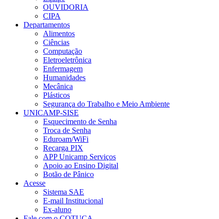
OUVIDORIA
CIPA
Departamentos
Alimentos
Ciências
Computação
Eletroeletrônica
Enfermagem
Humanidades
Mecânica
Plásticos
Segurança do Trabalho e Meio Ambiente
UNICAMP-SISE
Esquecimento de Senha
Troca de Senha
Eduroam/WiFi
Recarga PIX
APP Unicamp Serviços
Apoio ao Ensino Digital
Botão de Pânico
Acesse
Sistema SAE
E-mail Institucional
Ex-aluno
Fale com o COTUCA