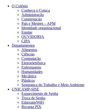
Conteúdo principal
Menu principal
Rodapé
O Colégio
Conheça o Cotuca
Administração
Congregação
Pais e Mestres – APM
Identidade organizacional
Equipe
OUVIDORIA
CIPA
Departamentos
Alimentos
Ciências
Computação
Eletroeletrônica
Enfermagem
Humanidades
Mecânica
Plásticos
Segurança do Trabalho e Meio Ambiente
UNICAMP-SISE
Esquecimento de Senha
Troca de Senha
Eduroam/WiFi
Recarga PIX