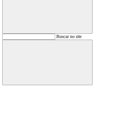
Buscar
Buscar no site
Buscar
Aumentar fonte