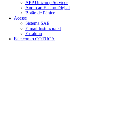
APP Unicamp Serviços
Apoio ao Ensino Digital
Botão de Pânico
Acesse
Sistema SAE
E-mail Institucional
Ex-aluno
Fale com o COTUCA
Aumentar fonte
Diminuir fonte