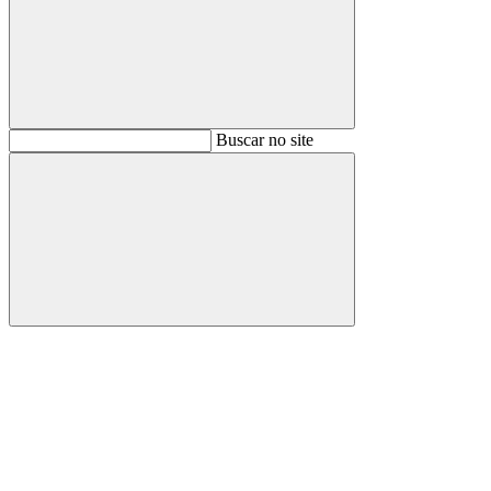
Buscar
Buscar no site
Buscar
Aumentar fonte