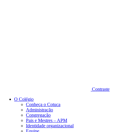
Diminuir fonte
Contraste
O Colégio
Conheça o Cotuca
Administração
Congregação
Pais e Mestres – APM
Identidade organizacional
Equipe