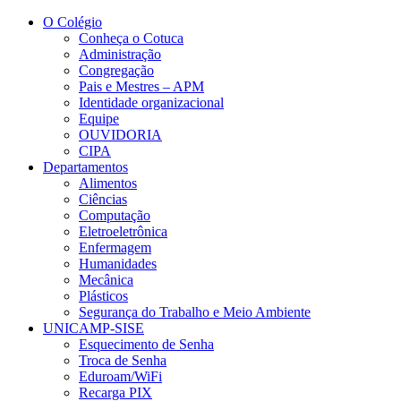
Conteúdo principal
Menu principal
Rodapé
O Colégio
Conheça o Cotuca
Administração
Congregação
Pais e Mestres – APM
Identidade organizacional
Equipe
OUVIDORIA
CIPA
Departamentos
Alimentos
Ciências
Computação
Eletroeletrônica
Enfermagem
Humanidades
Mecânica
Plásticos
Segurança do Trabalho e Meio Ambiente
UNICAMP-SISE
Esquecimento de Senha
Troca de Senha
Eduroam/WiFi
Recarga PIX