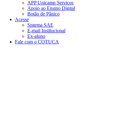
APP Unicamp Serviços
Apoio ao Ensino Digital
Botão de Pânico
Acesse
Sistema SAE
E-mail Institucional
Ex-aluno
Fale com o COTUCA
Aumentar fonte
Diminuir fonte