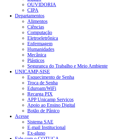
OUVIDORIA
CIPA
Departamentos
Alimentos
Ciências
Computação
Eletroeletrônica
Enfermagem
Humanidades
Mecânica
Plásticos
Segurança do Trabalho e Meio Ambiente
UNICAMP-SISE
Esquecimento de Senha
Troca de Senha
Eduroam/WiFi
Recarga PIX
APP Unicamp Serviços
Apoio ao Ensino Digital
Botão de Pânico
Acesse
Sistema SAE
E-mail Institucional
Ex-aluno
Fale com o COTUCA