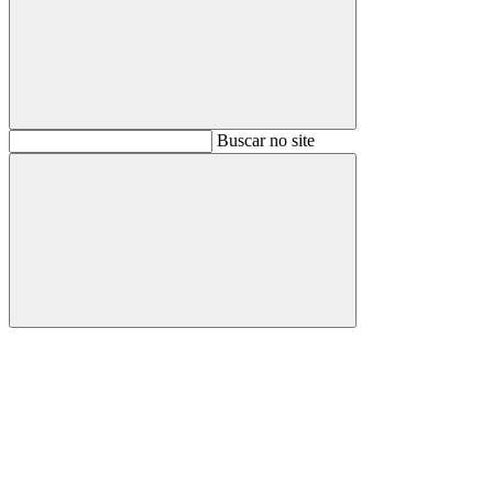
Buscar
Buscar no site
Buscar
Aumentar fonte