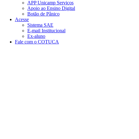
APP Unicamp Serviços
Apoio ao Ensino Digital
Botão de Pânico
Acesse
Sistema SAE
E-mail Institucional
Ex-aluno
Fale com o COTUCA
Aumentar fonte
Diminuir fonte