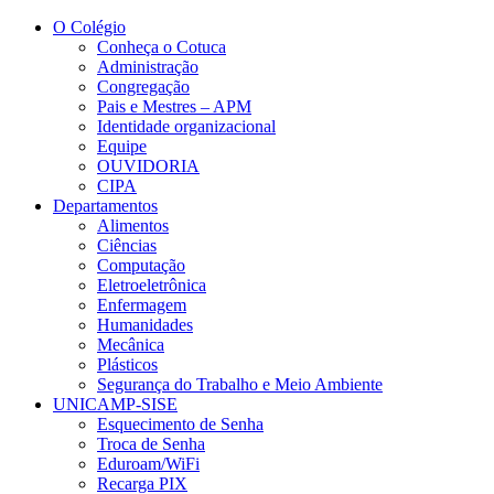
Conteúdo principal
Menu principal
Rodapé
O Colégio
Conheça o Cotuca
Administração
Congregação
Pais e Mestres – APM
Identidade organizacional
Equipe
OUVIDORIA
CIPA
Departamentos
Alimentos
Ciências
Computação
Eletroeletrônica
Enfermagem
Humanidades
Mecânica
Plásticos
Segurança do Trabalho e Meio Ambiente
UNICAMP-SISE
Esquecimento de Senha
Troca de Senha
Eduroam/WiFi
Recarga PIX