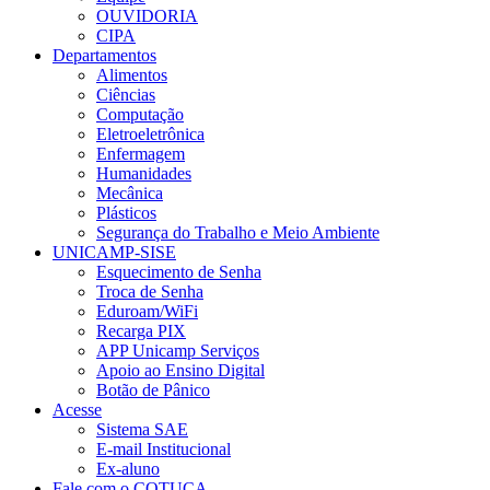
OUVIDORIA
CIPA
Departamentos
Alimentos
Ciências
Computação
Eletroeletrônica
Enfermagem
Humanidades
Mecânica
Plásticos
Segurança do Trabalho e Meio Ambiente
UNICAMP-SISE
Esquecimento de Senha
Troca de Senha
Eduroam/WiFi
Recarga PIX
APP Unicamp Serviços
Apoio ao Ensino Digital
Botão de Pânico
Acesse
Sistema SAE
E-mail Institucional
Ex-aluno
Fale com o COTUCA