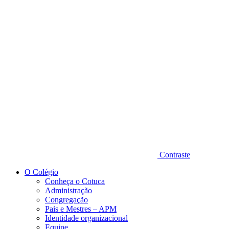
Diminuir fonte
Contraste
O Colégio
Conheça o Cotuca
Administração
Congregação
Pais e Mestres – APM
Identidade organizacional
Equipe