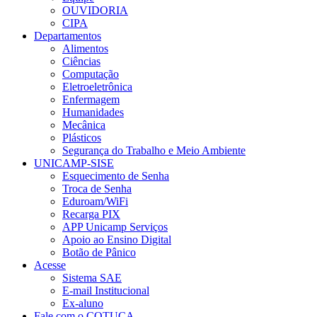
OUVIDORIA
CIPA
Departamentos
Alimentos
Ciências
Computação
Eletroeletrônica
Enfermagem
Humanidades
Mecânica
Plásticos
Segurança do Trabalho e Meio Ambiente
UNICAMP-SISE
Esquecimento de Senha
Troca de Senha
Eduroam/WiFi
Recarga PIX
APP Unicamp Serviços
Apoio ao Ensino Digital
Botão de Pânico
Acesse
Sistema SAE
E-mail Institucional
Ex-aluno
Fale com o COTUCA