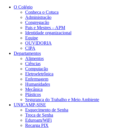
Conteúdo principal
Menu principal
Rodapé
O Colégio
Conheça o Cotuca
Administração
Congregação
Pais e Mestres – APM
Identidade organizacional
Equipe
OUVIDORIA
CIPA
Departamentos
Alimentos
Ciências
Computação
Eletroeletrônica
Enfermagem
Humanidades
Mecânica
Plásticos
Segurança do Trabalho e Meio Ambiente
UNICAMP-SISE
Esquecimento de Senha
Troca de Senha
Eduroam/WiFi
Recarga PIX