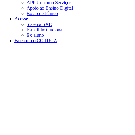
APP Unicamp Serviços
Apoio ao Ensino Digital
Botão de Pânico
Acesse
Sistema SAE
E-mail Institucional
Ex-aluno
Fale com o COTUCA
Aumentar fonte
Diminuir fonte