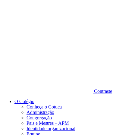
Diminuir fonte
Contraste
O Colégio
Conheça o Cotuca
Administração
Congregação
Pais e Mestres – APM
Identidade organizacional
Equipe