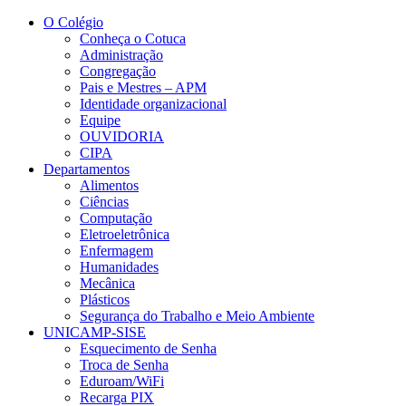
Conteúdo principal
Menu principal
Rodapé
O Colégio
Conheça o Cotuca
Administração
Congregação
Pais e Mestres – APM
Identidade organizacional
Equipe
OUVIDORIA
CIPA
Departamentos
Alimentos
Ciências
Computação
Eletroeletrônica
Enfermagem
Humanidades
Mecânica
Plásticos
Segurança do Trabalho e Meio Ambiente
UNICAMP-SISE
Esquecimento de Senha
Troca de Senha
Eduroam/WiFi
Recarga PIX