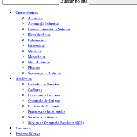
Buscar no site
Cursos técnicos
Alimentos
Automação Industrial
Desenvolvimento de Sistemas
Eletroeletrônica
Enfermagem
Informática
Mecânica
Mecatrônica
Meio Ambiente
Plásticos
Segurança do Trabalho
Acadêmico
Calendário e Horários
Catálogos
Documentos Escolares
Orientação de Estágios
Horários da Monitoria
Programa de bolsa-auxílio
Secretaria de Alunos
Serviço de Orientação Estudante (SOE)
Concursos
Processo Seletivo