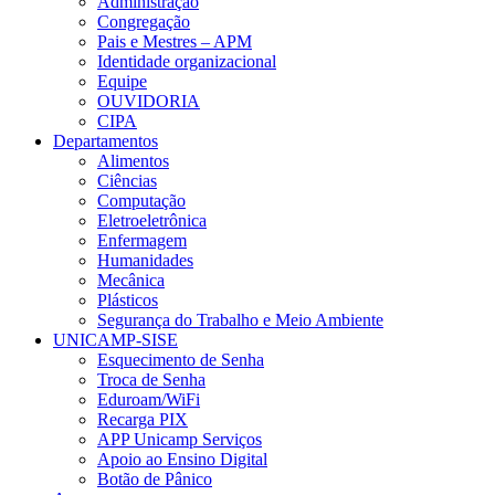
Administração
Congregação
Pais e Mestres – APM
Identidade organizacional
Equipe
OUVIDORIA
CIPA
Departamentos
Alimentos
Ciências
Computação
Eletroeletrônica
Enfermagem
Humanidades
Mecânica
Plásticos
Segurança do Trabalho e Meio Ambiente
UNICAMP-SISE
Esquecimento de Senha
Troca de Senha
Eduroam/WiFi
Recarga PIX
APP Unicamp Serviços
Apoio ao Ensino Digital
Botão de Pânico