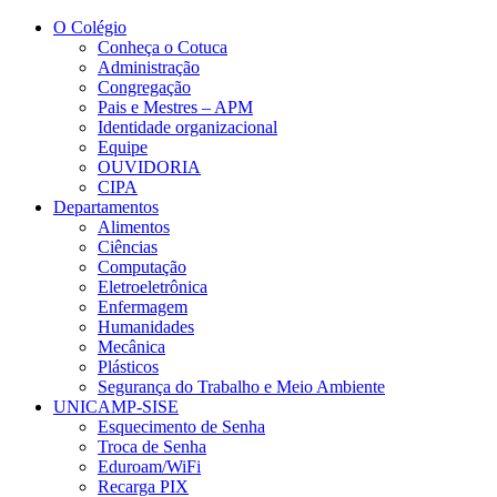
Conteúdo principal
Menu principal
Rodapé
O Colégio
Conheça o Cotuca
Administração
Congregação
Pais e Mestres – APM
Identidade organizacional
Equipe
OUVIDORIA
CIPA
Departamentos
Alimentos
Ciências
Computação
Eletroeletrônica
Enfermagem
Humanidades
Mecânica
Plásticos
Segurança do Trabalho e Meio Ambiente
UNICAMP-SISE
Esquecimento de Senha
Troca de Senha
Eduroam/WiFi
Recarga PIX