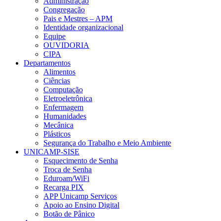
Administração
Congregação
Pais e Mestres – APM
Identidade organizacional
Equipe
OUVIDORIA
CIPA
Departamentos
Alimentos
Ciências
Computação
Eletroeletrônica
Enfermagem
Humanidades
Mecânica
Plásticos
Segurança do Trabalho e Meio Ambiente
UNICAMP-SISE
Esquecimento de Senha
Troca de Senha
Eduroam/WiFi
Recarga PIX
APP Unicamp Serviços
Apoio ao Ensino Digital
Botão de Pânico