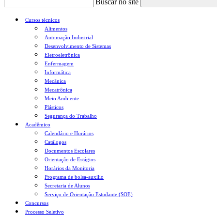
Buscar no site
Cursos técnicos
Alimentos
Automação Industrial
Desenvolvimento de Sistemas
Eletroeletrônica
Enfermagem
Informática
Mecânica
Mecatrônica
Meio Ambiente
Plásticos
Segurança do Trabalho
Acadêmico
Calendário e Horários
Catálogos
Documentos Escolares
Orientação de Estágios
Horários da Monitoria
Programa de bolsa-auxílio
Secretaria de Alunos
Serviço de Orientação Estudante (SOE)
Concursos
Processo Seletivo