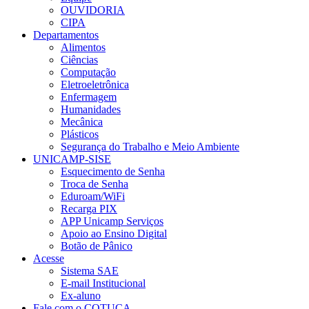
OUVIDORIA
CIPA
Departamentos
Alimentos
Ciências
Computação
Eletroeletrônica
Enfermagem
Humanidades
Mecânica
Plásticos
Segurança do Trabalho e Meio Ambiente
UNICAMP-SISE
Esquecimento de Senha
Troca de Senha
Eduroam/WiFi
Recarga PIX
APP Unicamp Serviços
Apoio ao Ensino Digital
Botão de Pânico
Acesse
Sistema SAE
E-mail Institucional
Ex-aluno
Fale com o COTUCA