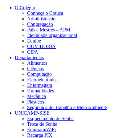
Conteúdo principal
Menu principal
Rodapé
O Colégio
Conheça o Cotuca
Administração
Congregação
Pais e Mestres – APM
Identidade organizacional
Equipe
OUVIDORIA
CIPA
Departamentos
Alimentos
Ciências
Computação
Eletroeletrônica
Enfermagem
Humanidades
Mecânica
Plásticos
Segurança do Trabalho e Meio Ambiente
UNICAMP-SISE
Esquecimento de Senha
Troca de Senha
Eduroam/WiFi
Recarga PIX