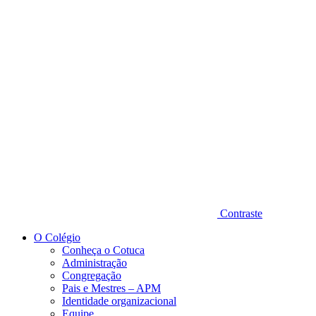
Diminuir fonte
Contraste
O Colégio
Conheça o Cotuca
Administração
Congregação
Pais e Mestres – APM
Identidade organizacional
Equipe