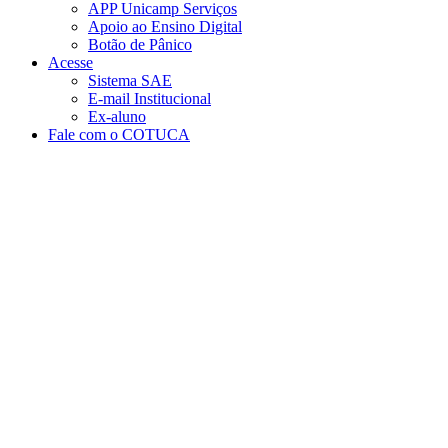
APP Unicamp Serviços
Apoio ao Ensino Digital
Botão de Pânico
Acesse
Sistema SAE
E-mail Institucional
Ex-aluno
Fale com o COTUCA
Aumentar fonte
Diminuir fonte