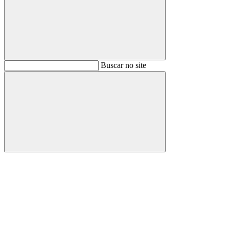
Buscar
Buscar no site
Buscar
Aumentar fonte