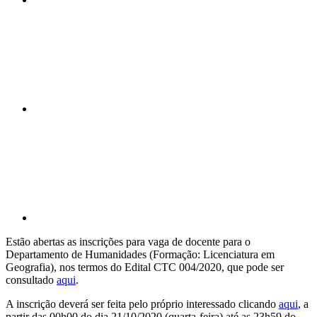
Compartilhar n
Compartilhar p
Estão abertas as inscrições para vaga de docente para o
Departamento de Humanidades (Formação: Licenciatura em
Geografia), nos termos do Edital CTC 004/2020, que pode ser
consultado
aqui
.
A inscrição deverá ser feita pelo próprio interessado clicando
aqui
, a
partir das 00h00 do dia 21/10/2020 (quarta-feira) até as 23h59 do