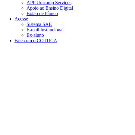
APP Unicamp Serviços
Apoio ao Ensino Digital
Botão de Pânico
Acesse
Sistema SAE
E-mail Institucional
Ex-aluno
Fale com o COTUCA
Aumentar fonte
Diminuir fonte