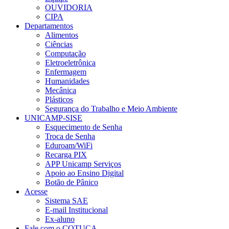
OUVIDORIA
CIPA
Departamentos
Alimentos
Ciências
Computação
Eletroeletrônica
Enfermagem
Humanidades
Mecânica
Plásticos
Segurança do Trabalho e Meio Ambiente
UNICAMP-SISE
Esquecimento de Senha
Troca de Senha
Eduroam/WiFi
Recarga PIX
APP Unicamp Serviços
Apoio ao Ensino Digital
Botão de Pânico
Acesse
Sistema SAE
E-mail Institucional
Ex-aluno
Fale com o COTUCA