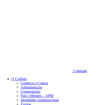
Diminuir fonte
Contraste
O Colégio
Conheça o Cotuca
Administração
Congregação
Pais e Mestres – APM
Identidade organizacional
Equipe