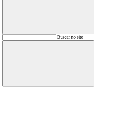
Buscar
Buscar no site
Buscar
Aumentar fonte