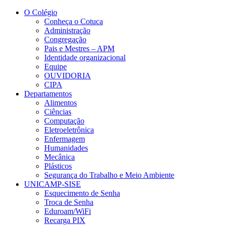
Conteúdo principal
Menu principal
Rodapé
O Colégio
Conheça o Cotuca
Administração
Congregação
Pais e Mestres – APM
Identidade organizacional
Equipe
OUVIDORIA
CIPA
Departamentos
Alimentos
Ciências
Computação
Eletroeletrônica
Enfermagem
Humanidades
Mecânica
Plásticos
Segurança do Trabalho e Meio Ambiente
UNICAMP-SISE
Esquecimento de Senha
Troca de Senha
Eduroam/WiFi
Recarga PIX