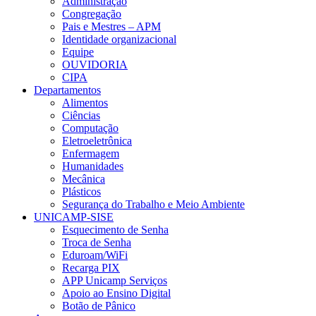
Administração
Congregação
Pais e Mestres – APM
Identidade organizacional
Equipe
OUVIDORIA
CIPA
Departamentos
Alimentos
Ciências
Computação
Eletroeletrônica
Enfermagem
Humanidades
Mecânica
Plásticos
Segurança do Trabalho e Meio Ambiente
UNICAMP-SISE
Esquecimento de Senha
Troca de Senha
Eduroam/WiFi
Recarga PIX
APP Unicamp Serviços
Apoio ao Ensino Digital
Botão de Pânico