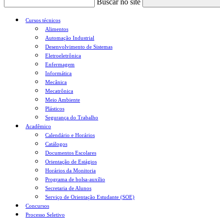
Buscar no site
Cursos técnicos
Alimentos
Automação Industrial
Desenvolvimento de Sistemas
Eletroeletrônica
Enfermagem
Informática
Mecânica
Mecatrônica
Meio Ambiente
Plásticos
Segurança do Trabalho
Acadêmico
Calendário e Horários
Catálogos
Documentos Escolares
Orientação de Estágios
Horários da Monitoria
Programa de bolsa-auxílio
Secretaria de Alunos
Serviço de Orientação Estudante (SOE)
Concursos
Processo Seletivo