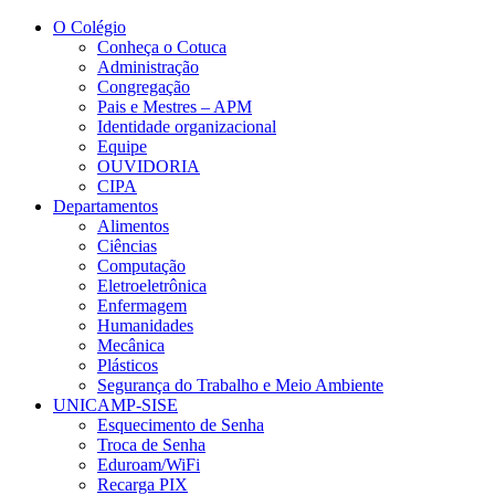
Conteúdo principal
Menu principal
Rodapé
O Colégio
Conheça o Cotuca
Administração
Congregação
Pais e Mestres – APM
Identidade organizacional
Equipe
OUVIDORIA
CIPA
Departamentos
Alimentos
Ciências
Computação
Eletroeletrônica
Enfermagem
Humanidades
Mecânica
Plásticos
Segurança do Trabalho e Meio Ambiente
UNICAMP-SISE
Esquecimento de Senha
Troca de Senha
Eduroam/WiFi
Recarga PIX