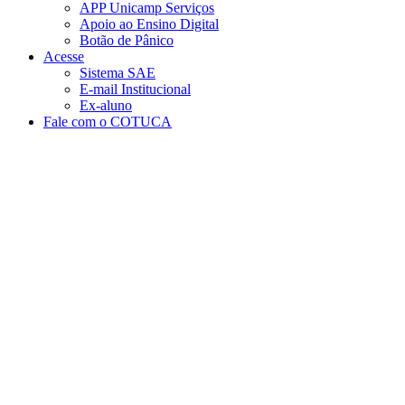
APP Unicamp Serviços
Apoio ao Ensino Digital
Botão de Pânico
Acesse
Sistema SAE
E-mail Institucional
Ex-aluno
Fale com o COTUCA
Aumentar fonte
Diminuir fonte