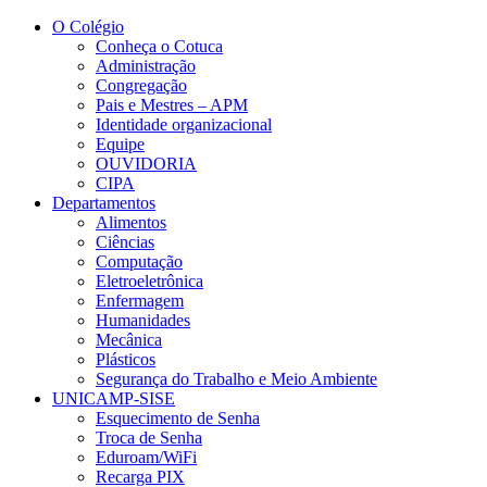
Conteúdo principal
Menu principal
Rodapé
O Colégio
Conheça o Cotuca
Administração
Congregação
Pais e Mestres – APM
Identidade organizacional
Equipe
OUVIDORIA
CIPA
Departamentos
Alimentos
Ciências
Computação
Eletroeletrônica
Enfermagem
Humanidades
Mecânica
Plásticos
Segurança do Trabalho e Meio Ambiente
UNICAMP-SISE
Esquecimento de Senha
Troca de Senha
Eduroam/WiFi
Recarga PIX