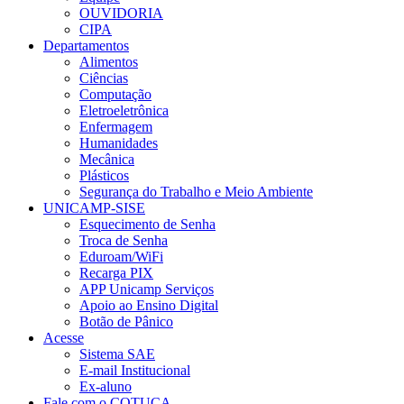
OUVIDORIA
CIPA
Departamentos
Alimentos
Ciências
Computação
Eletroeletrônica
Enfermagem
Humanidades
Mecânica
Plásticos
Segurança do Trabalho e Meio Ambiente
UNICAMP-SISE
Esquecimento de Senha
Troca de Senha
Eduroam/WiFi
Recarga PIX
APP Unicamp Serviços
Apoio ao Ensino Digital
Botão de Pânico
Acesse
Sistema SAE
E-mail Institucional
Ex-aluno
Fale com o COTUCA