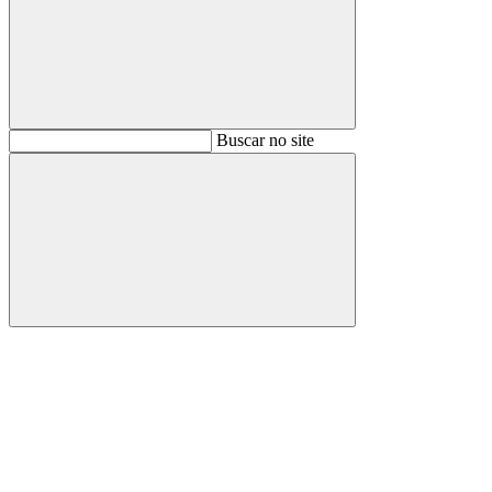
Buscar
Buscar no site
Buscar
Aumentar fonte