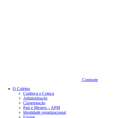
Diminuir fonte
Contraste
O Colégio
Conheça o Cotuca
Administração
Congregação
Pais e Mestres – APM
Identidade organizacional
Equipe