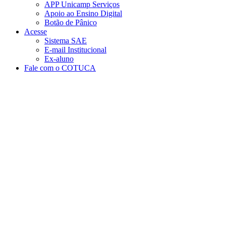
APP Unicamp Serviços
Apoio ao Ensino Digital
Botão de Pânico
Acesse
Sistema SAE
E-mail Institucional
Ex-aluno
Fale com o COTUCA
Aumentar fonte
Diminuir fonte