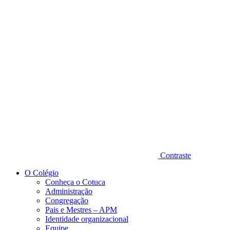
Diminuir fonte
Contraste
O Colégio
Conheça o Cotuca
Administração
Congregação
Pais e Mestres – APM
Identidade organizacional
Equipe