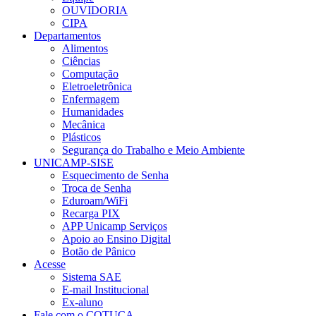
OUVIDORIA
CIPA
Departamentos
Alimentos
Ciências
Computação
Eletroeletrônica
Enfermagem
Humanidades
Mecânica
Plásticos
Segurança do Trabalho e Meio Ambiente
UNICAMP-SISE
Esquecimento de Senha
Troca de Senha
Eduroam/WiFi
Recarga PIX
APP Unicamp Serviços
Apoio ao Ensino Digital
Botão de Pânico
Acesse
Sistema SAE
E-mail Institucional
Ex-aluno
Fale com o COTUCA