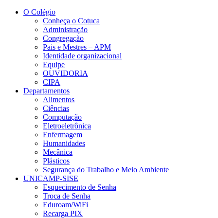
Conteúdo principal
Menu principal
Rodapé
O Colégio
Conheça o Cotuca
Administração
Congregação
Pais e Mestres – APM
Identidade organizacional
Equipe
OUVIDORIA
CIPA
Departamentos
Alimentos
Ciências
Computação
Eletroeletrônica
Enfermagem
Humanidades
Mecânica
Plásticos
Segurança do Trabalho e Meio Ambiente
UNICAMP-SISE
Esquecimento de Senha
Troca de Senha
Eduroam/WiFi
Recarga PIX