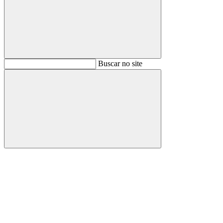
Buscar
Buscar no site
Buscar
Aumentar fonte