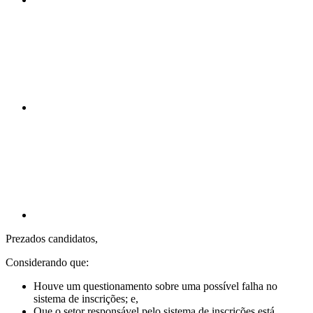
Compartilhar n
Compartilhar p
Prezados candidatos,
Considerando que:
Houve um questionamento sobre uma possível falha no
sistema de inscrições; e,
Que o setor responsável pelo sistema de inscrições está