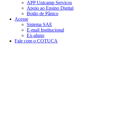
APP Unicamp Serviços
Apoio ao Ensino Digital
Botão de Pânico
Acesse
Sistema SAE
E-mail Institucional
Ex-aluno
Fale com o COTUCA
Aumentar fonte
Diminuir fonte