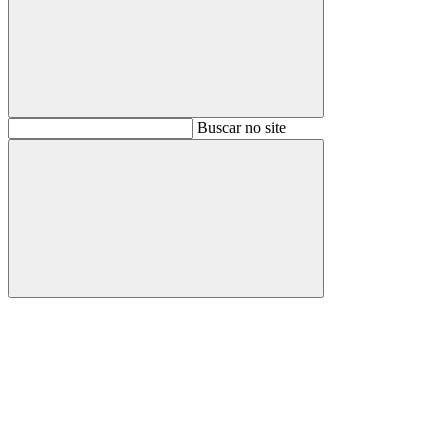
Buscar
Buscar no site
Buscar
Aumentar fonte