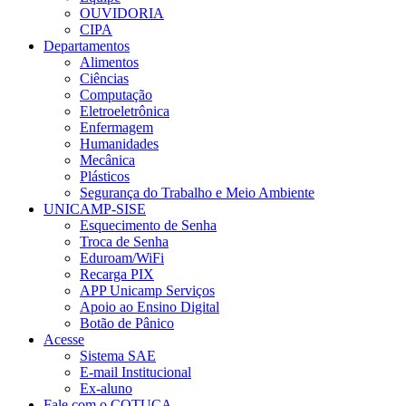
OUVIDORIA
CIPA
Departamentos
Alimentos
Ciências
Computação
Eletroeletrônica
Enfermagem
Humanidades
Mecânica
Plásticos
Segurança do Trabalho e Meio Ambiente
UNICAMP-SISE
Esquecimento de Senha
Troca de Senha
Eduroam/WiFi
Recarga PIX
APP Unicamp Serviços
Apoio ao Ensino Digital
Botão de Pânico
Acesse
Sistema SAE
E-mail Institucional
Ex-aluno
Fale com o COTUCA