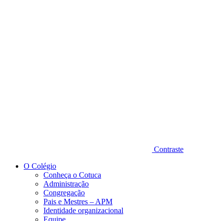
Diminuir fonte
Contraste
O Colégio
Conheça o Cotuca
Administração
Congregação
Pais e Mestres – APM
Identidade organizacional
Equipe