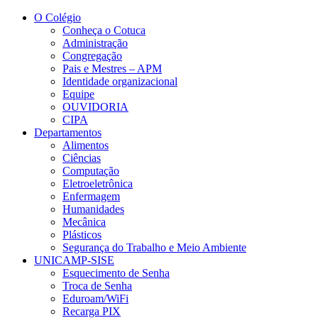
Conteúdo principal
Menu principal
Rodapé
O Colégio
Conheça o Cotuca
Administração
Congregação
Pais e Mestres – APM
Identidade organizacional
Equipe
OUVIDORIA
CIPA
Departamentos
Alimentos
Ciências
Computação
Eletroeletrônica
Enfermagem
Humanidades
Mecânica
Plásticos
Segurança do Trabalho e Meio Ambiente
UNICAMP-SISE
Esquecimento de Senha
Troca de Senha
Eduroam/WiFi
Recarga PIX