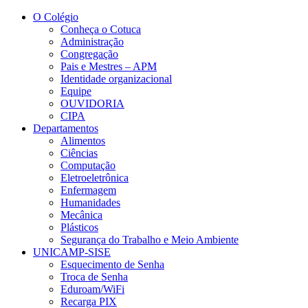
Conteúdo principal
Menu principal
Rodapé
O Colégio
Conheça o Cotuca
Administração
Congregação
Pais e Mestres – APM
Identidade organizacional
Equipe
OUVIDORIA
CIPA
Departamentos
Alimentos
Ciências
Computação
Eletroeletrônica
Enfermagem
Humanidades
Mecânica
Plásticos
Segurança do Trabalho e Meio Ambiente
UNICAMP-SISE
Esquecimento de Senha
Troca de Senha
Eduroam/WiFi
Recarga PIX