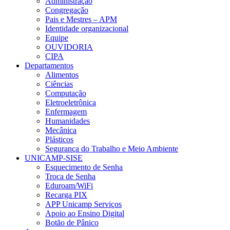
Administração
Congregação
Pais e Mestres – APM
Identidade organizacional
Equipe
OUVIDORIA
CIPA
Departamentos
Alimentos
Ciências
Computação
Eletroeletrônica
Enfermagem
Humanidades
Mecânica
Plásticos
Segurança do Trabalho e Meio Ambiente
UNICAMP-SISE
Esquecimento de Senha
Troca de Senha
Eduroam/WiFi
Recarga PIX
APP Unicamp Serviços
Apoio ao Ensino Digital
Botão de Pânico