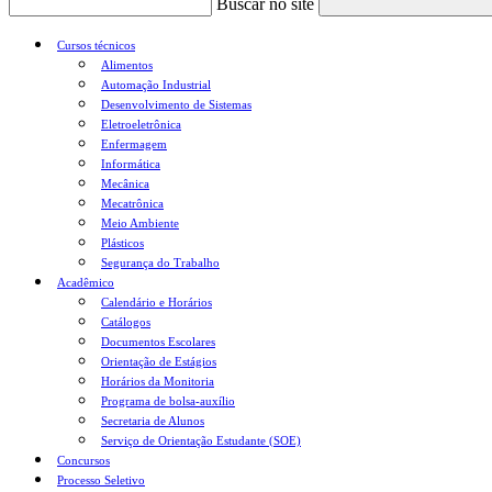
Buscar no site
Cursos técnicos
Alimentos
Automação Industrial
Desenvolvimento de Sistemas
Eletroeletrônica
Enfermagem
Informática
Mecânica
Mecatrônica
Meio Ambiente
Plásticos
Segurança do Trabalho
Acadêmico
Calendário e Horários
Catálogos
Documentos Escolares
Orientação de Estágios
Horários da Monitoria
Programa de bolsa-auxílio
Secretaria de Alunos
Serviço de Orientação Estudante (SOE)
Concursos
Processo Seletivo