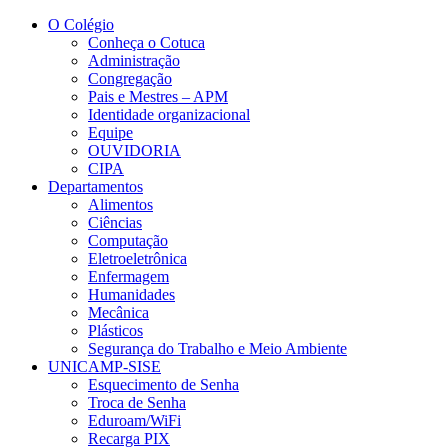
Conteúdo principal
Menu principal
Rodapé
O Colégio
Conheça o Cotuca
Administração
Congregação
Pais e Mestres – APM
Identidade organizacional
Equipe
OUVIDORIA
CIPA
Departamentos
Alimentos
Ciências
Computação
Eletroeletrônica
Enfermagem
Humanidades
Mecânica
Plásticos
Segurança do Trabalho e Meio Ambiente
UNICAMP-SISE
Esquecimento de Senha
Troca de Senha
Eduroam/WiFi
Recarga PIX