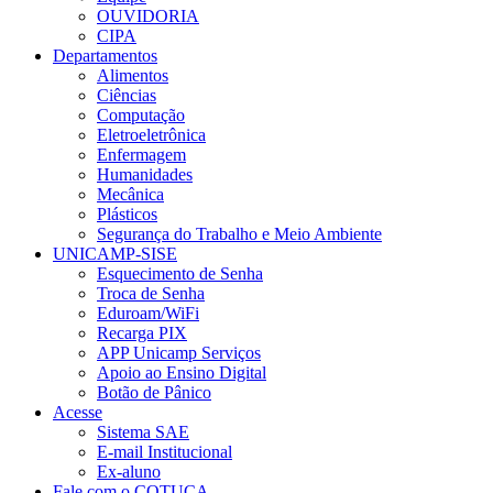
OUVIDORIA
CIPA
Departamentos
Alimentos
Ciências
Computação
Eletroeletrônica
Enfermagem
Humanidades
Mecânica
Plásticos
Segurança do Trabalho e Meio Ambiente
UNICAMP-SISE
Esquecimento de Senha
Troca de Senha
Eduroam/WiFi
Recarga PIX
APP Unicamp Serviços
Apoio ao Ensino Digital
Botão de Pânico
Acesse
Sistema SAE
E-mail Institucional
Ex-aluno
Fale com o COTUCA