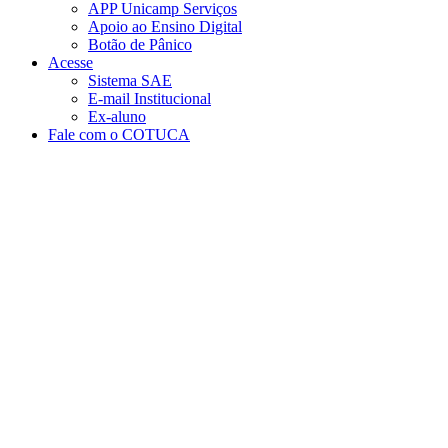
APP Unicamp Serviços
Apoio ao Ensino Digital
Botão de Pânico
Acesse
Sistema SAE
E-mail Institucional
Ex-aluno
Fale com o COTUCA
Aumentar fonte
Diminuir fonte