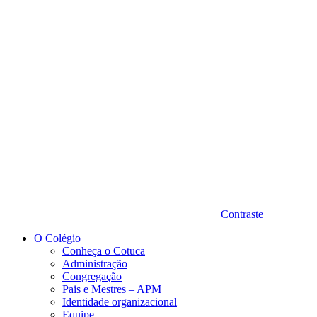
Diminuir fonte
Contraste
O Colégio
Conheça o Cotuca
Administração
Congregação
Pais e Mestres – APM
Identidade organizacional
Equipe