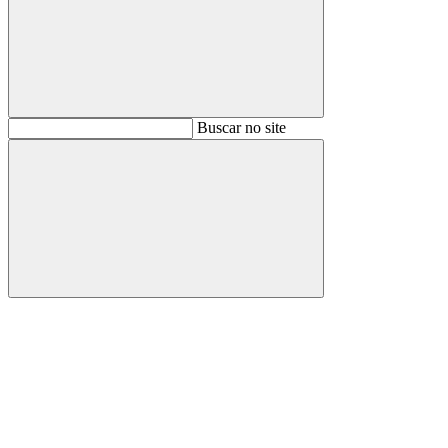
Buscar
Buscar no site
Buscar
Aumentar fonte