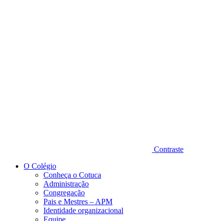
Diminuir fonte
Contraste
O Colégio
Conheça o Cotuca
Administração
Congregação
Pais e Mestres – APM
Identidade organizacional
Equipe