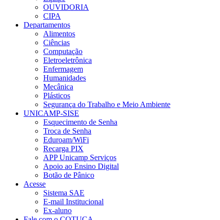
OUVIDORIA
CIPA
Departamentos
Alimentos
Ciências
Computação
Eletroeletrônica
Enfermagem
Humanidades
Mecânica
Plásticos
Segurança do Trabalho e Meio Ambiente
UNICAMP-SISE
Esquecimento de Senha
Troca de Senha
Eduroam/WiFi
Recarga PIX
APP Unicamp Serviços
Apoio ao Ensino Digital
Botão de Pânico
Acesse
Sistema SAE
E-mail Institucional
Ex-aluno
Fale com o COTUCA