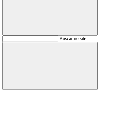
Buscar
Buscar no site
Buscar
Aumentar fonte