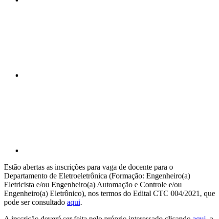
Compartilhar n
Compartilhar p
Estão abertas as inscrições para vaga de docente para o
Departamento de Eletroeletrônica (Formação: Engenheiro(a)
Eletricista e/ou Engenheiro(a) Automação e Controle e/ou
Engenheiro(a) Eletrônico), nos termos do Edital CTC 004/2021, que
pode ser consultado
aqui
.
A inscrição deverá ser feita pelo próprio interessado clicando
aqui
, a