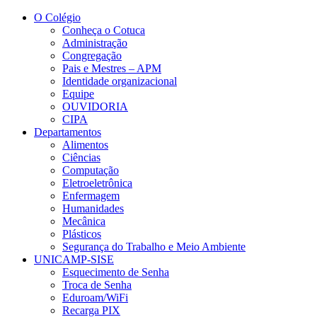
Conteúdo principal
Menu principal
Rodapé
O Colégio
Conheça o Cotuca
Administração
Congregação
Pais e Mestres – APM
Identidade organizacional
Equipe
OUVIDORIA
CIPA
Departamentos
Alimentos
Ciências
Computação
Eletroeletrônica
Enfermagem
Humanidades
Mecânica
Plásticos
Segurança do Trabalho e Meio Ambiente
UNICAMP-SISE
Esquecimento de Senha
Troca de Senha
Eduroam/WiFi
Recarga PIX