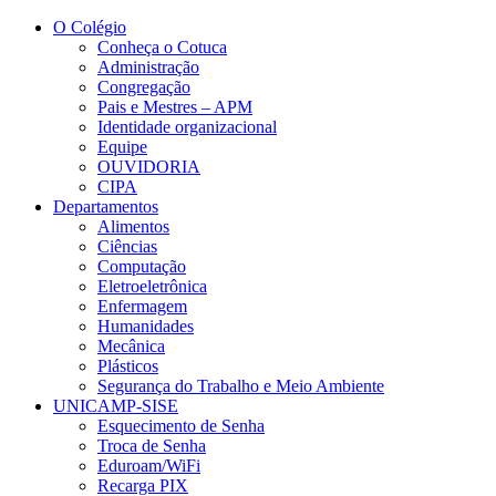
Conteúdo principal
Menu principal
Rodapé
O Colégio
Conheça o Cotuca
Administração
Congregação
Pais e Mestres – APM
Identidade organizacional
Equipe
OUVIDORIA
CIPA
Departamentos
Alimentos
Ciências
Computação
Eletroeletrônica
Enfermagem
Humanidades
Mecânica
Plásticos
Segurança do Trabalho e Meio Ambiente
UNICAMP-SISE
Esquecimento de Senha
Troca de Senha
Eduroam/WiFi
Recarga PIX