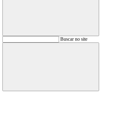
Buscar
Buscar no site
Buscar
Aumentar fonte