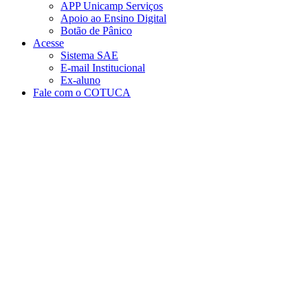
APP Unicamp Serviços
Apoio ao Ensino Digital
Botão de Pânico
Acesse
Sistema SAE
E-mail Institucional
Ex-aluno
Fale com o COTUCA
Aumentar fonte
Diminuir fonte