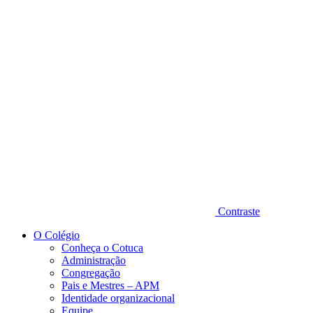
Diminuir fonte
Contraste
O Colégio
Conheça o Cotuca
Administração
Congregação
Pais e Mestres – APM
Identidade organizacional
Equipe