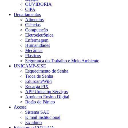
OUVIDORIA
CIPA
Departamentos
Alimentos
Ciências
Computação
Eletroeletrônica
Enfermagem
Humanidades
Mecânica
Plásticos
Segurança do Trabalho e Meio Ambiente
UNICAMP-SISE
Esquecimento de Senha
Troca de Senha
Eduroam/WiFi
Recarga PIX
APP Unicamp Serviços
Apoio ao Ensino Digital
Botão de Pânico
Acesse
Sistema SAE
E-mail Institucional
Ex-aluno
Fale com o COTUCA