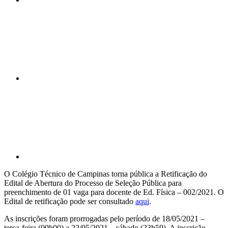
Compartilhar n
Compartilhar p
O Colégio Técnico de Campinas torna pública a Retificação do
Edital de Abertura do Processo de Seleção Pública para
preenchimento de 01 vaga para docente de Ed. Física – 002/2021. O
Edital de retificação pode ser consultado
aqui
.
As inscrições foram prorrogadas pelo período de 18/05/2021 –
terça-feira (00h00) a 22/05/2021 – sábado (23h59). A inscrição