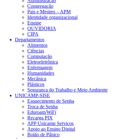
Administração
Congregação
Pais e Mestres – APM
Identidade organizacional
Equipe
OUVIDORIA
CIPA
Departamentos
Alimentos
Ciências
Computação
Eletroeletrônica
Enfermagem
Humanidades
Mecânica
Plásticos
Segurança do Trabalho e Meio Ambiente
UNICAMP-SISE
Esquecimento de Senha
Troca de Senha
Eduroam/WiFi
Recarga PIX
APP Unicamp Serviços
Apoio ao Ensino Digital
Botão de Pânico