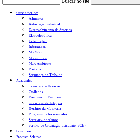
Buscar no site
Cursos técnicos
Alimentos
Automação Industrial
Desenvolvimento de Sistemas
Eletroeletrônica
Enfermagem
Informática
Mecânica
Mecatrônica
Meio Ambiente
Plásticos
Segurança do Trabalho
Acadêmico
Calendário e Horários
Catálogos
Documentos Escolares
Orientação de Estágios
Horários da Monitoria
Programa de bolsa-auxílio
Secretaria de Alunos
Serviço de Orientação Estudante (SOE)
Concursos
Processo Seletivo