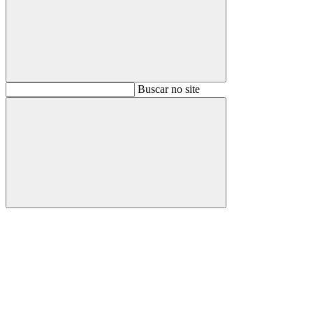
Buscar
Buscar no site
Buscar
Aumentar fonte