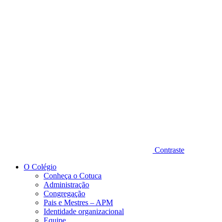
Diminuir fonte
Contraste
O Colégio
Conheça o Cotuca
Administração
Congregação
Pais e Mestres – APM
Identidade organizacional
Equipe