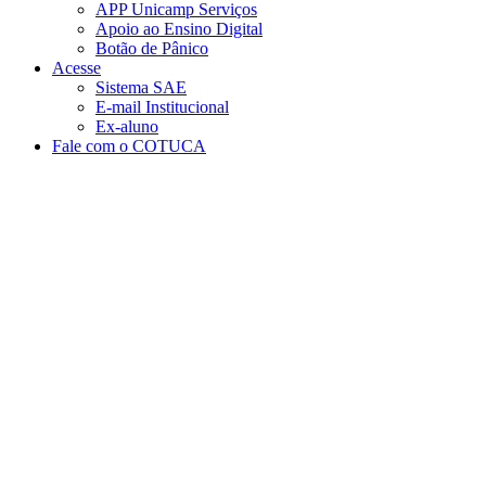
APP Unicamp Serviços
Apoio ao Ensino Digital
Botão de Pânico
Acesse
Sistema SAE
E-mail Institucional
Ex-aluno
Fale com o COTUCA
Aumentar fonte
Diminuir fonte