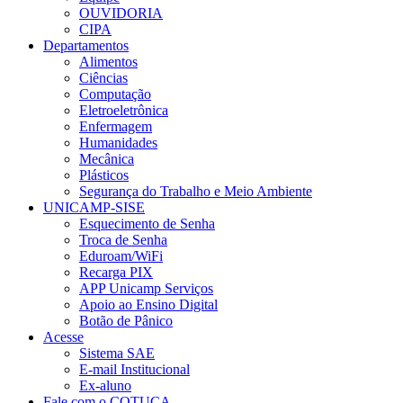
OUVIDORIA
CIPA
Departamentos
Alimentos
Ciências
Computação
Eletroeletrônica
Enfermagem
Humanidades
Mecânica
Plásticos
Segurança do Trabalho e Meio Ambiente
UNICAMP-SISE
Esquecimento de Senha
Troca de Senha
Eduroam/WiFi
Recarga PIX
APP Unicamp Serviços
Apoio ao Ensino Digital
Botão de Pânico
Acesse
Sistema SAE
E-mail Institucional
Ex-aluno
Fale com o COTUCA