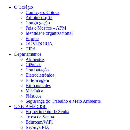
Conteúdo principal
Menu principal
Rodapé
O Colégio
Conheça o Cotuca
Administração
Congregação
Pais e Mestres – APM
Identidade organizacional
Equipe
OUVIDORIA
CIPA
Departamentos
Alimentos
Ciências
Computação
Eletroeletrônica
Enfermagem
Humanidades
Mecânica
Plásticos
Segurança do Trabalho e Meio Ambiente
UNICAMP-SISE
Esquecimento de Senha
Troca de Senha
Eduroam/WiFi
Recarga PIX