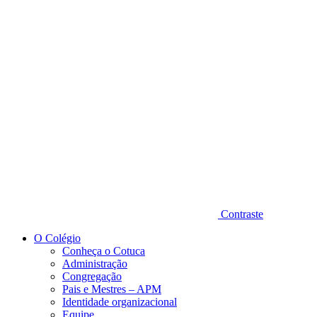
Diminuir fonte
Contraste
O Colégio
Conheça o Cotuca
Administração
Congregação
Pais e Mestres – APM
Identidade organizacional
Equipe