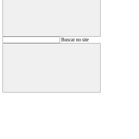
Buscar
Buscar no site
Buscar
Aumentar fonte