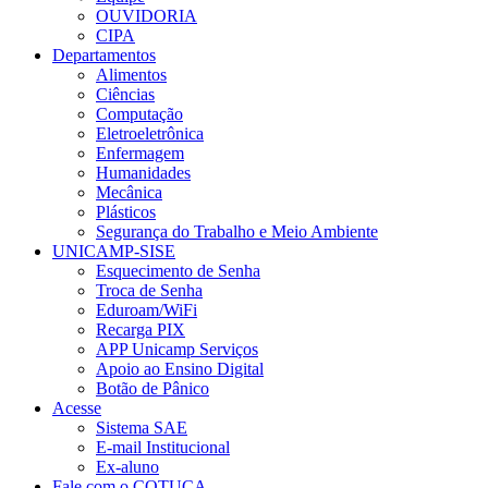
OUVIDORIA
CIPA
Departamentos
Alimentos
Ciências
Computação
Eletroeletrônica
Enfermagem
Humanidades
Mecânica
Plásticos
Segurança do Trabalho e Meio Ambiente
UNICAMP-SISE
Esquecimento de Senha
Troca de Senha
Eduroam/WiFi
Recarga PIX
APP Unicamp Serviços
Apoio ao Ensino Digital
Botão de Pânico
Acesse
Sistema SAE
E-mail Institucional
Ex-aluno
Fale com o COTUCA