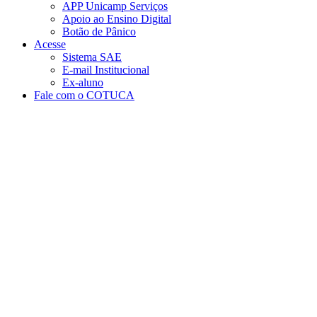
APP Unicamp Serviços
Apoio ao Ensino Digital
Botão de Pânico
Acesse
Sistema SAE
E-mail Institucional
Ex-aluno
Fale com o COTUCA
Aumentar fonte
Diminuir fonte