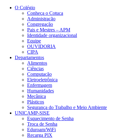
Conteúdo principal
Menu principal
Rodapé
O Colégio
Conheça o Cotuca
Administração
Congregação
Pais e Mestres – APM
Identidade organizacional
Equipe
OUVIDORIA
CIPA
Departamentos
Alimentos
Ciências
Computação
Eletroeletrônica
Enfermagem
Humanidades
Mecânica
Plásticos
Segurança do Trabalho e Meio Ambiente
UNICAMP-SISE
Esquecimento de Senha
Troca de Senha
Eduroam/WiFi
Recarga PIX