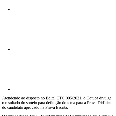
Compartilhar n
Compartilhar p
Atendendo ao disposto no Edital CTC 005/2021, o Cotuca divulga
o resultado do sorteio para definição do tema para a Prova Didática
do candidato aprovado na Prova Escrita.