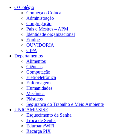
Conteúdo principal
Menu principal
Rodapé
O Colégio
Conheça o Cotuca
Administração
Congregação
Pais e Mestres – APM
Identidade organizacional
Equipe
OUVIDORIA
CIPA
Departamentos
Alimentos
Ciências
Computação
Eletroeletrônica
Enfermagem
Humanidades
Mecânica
Plásticos
Segurança do Trabalho e Meio Ambiente
UNICAMP-SISE
Esquecimento de Senha
Troca de Senha
Eduroam/WiFi
Recarga PIX