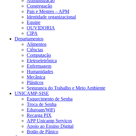
Administração
Congregação
Pais e Mestres – APM
Identidade organizacional
Equipe
OUVIDORIA
CIPA
Departamentos
Alimentos
Ciências
Computação
Eletroeletrônica
Enfermagem
Humanidades
Mecânica
Plásticos
Segurança do Trabalho e Meio Ambiente
UNICAMP-SISE
Esquecimento de Senha
Troca de Senha
Eduroam/WiFi
Recarga PIX
APP Unicamp Serviços
Apoio ao Ensino Digital
Botão de Pânico