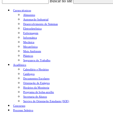
Buscar no site
Cursos técnicos
Alimentos
Automação Industrial
Desenvolvimento de Sistemas
Eletroeletrônica
Enfermagem
Informática
Mecânica
Mecatrônica
Meio Ambiente
Plásticos
Segurança do Trabalho
Acadêmico
Calendário e Horários
Catálogos
Documentos Escolares
Orientação de Estágios
Horários da Monitoria
Programa de bolsa-auxílio
Secretaria de Alunos
Serviço de Orientação Estudante (SOE)
Concursos
Processo Seletivo