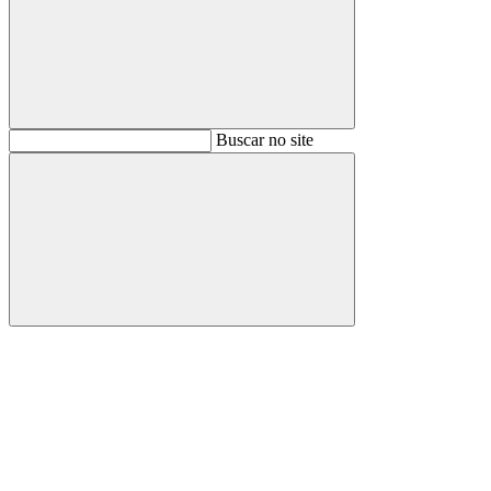
Buscar
Buscar no site
Buscar
Aumentar fonte