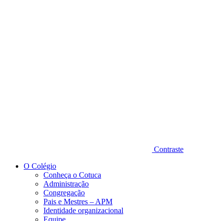
Diminuir fonte
Contraste
O Colégio
Conheça o Cotuca
Administração
Congregação
Pais e Mestres – APM
Identidade organizacional
Equipe