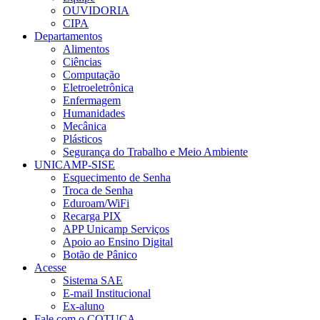
OUVIDORIA
CIPA
Departamentos
Alimentos
Ciências
Computação
Eletroeletrônica
Enfermagem
Humanidades
Mecânica
Plásticos
Segurança do Trabalho e Meio Ambiente
UNICAMP-SISE
Esquecimento de Senha
Troca de Senha
Eduroam/WiFi
Recarga PIX
APP Unicamp Serviços
Apoio ao Ensino Digital
Botão de Pânico
Acesse
Sistema SAE
E-mail Institucional
Ex-aluno
Fale com o COTUCA