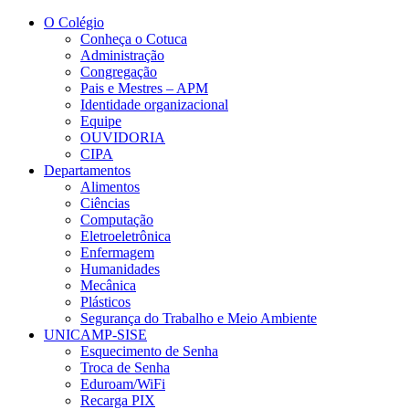
Conteúdo principal
Menu principal
Rodapé
O Colégio
Conheça o Cotuca
Administração
Congregação
Pais e Mestres – APM
Identidade organizacional
Equipe
OUVIDORIA
CIPA
Departamentos
Alimentos
Ciências
Computação
Eletroeletrônica
Enfermagem
Humanidades
Mecânica
Plásticos
Segurança do Trabalho e Meio Ambiente
UNICAMP-SISE
Esquecimento de Senha
Troca de Senha
Eduroam/WiFi
Recarga PIX