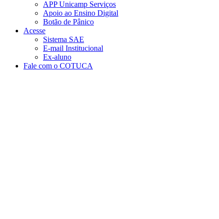
APP Unicamp Serviços
Apoio ao Ensino Digital
Botão de Pânico
Acesse
Sistema SAE
E-mail Institucional
Ex-aluno
Fale com o COTUCA
Aumentar fonte
Diminuir fonte