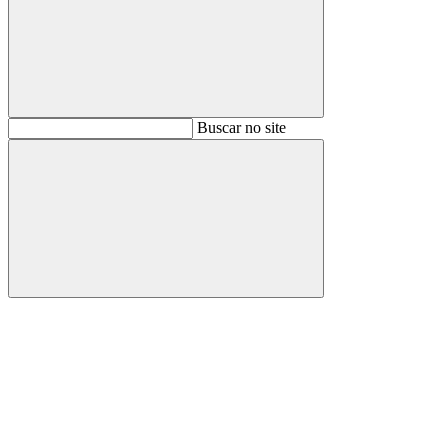
Buscar
Buscar no site
Buscar
Aumentar fonte