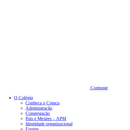
Diminuir fonte
Contraste
O Colégio
Conheça o Cotuca
Administração
Congregação
Pais e Mestres – APM
Identidade organizacional
Equipe