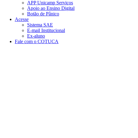
APP Unicamp Serviços
Apoio ao Ensino Digital
Botão de Pânico
Acesse
Sistema SAE
E-mail Institucional
Ex-aluno
Fale com o COTUCA
Aumentar fonte
Diminuir fonte