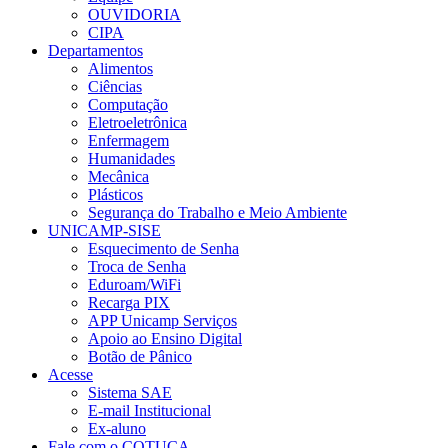
OUVIDORIA
CIPA
Departamentos
Alimentos
Ciências
Computação
Eletroeletrônica
Enfermagem
Humanidades
Mecânica
Plásticos
Segurança do Trabalho e Meio Ambiente
UNICAMP-SISE
Esquecimento de Senha
Troca de Senha
Eduroam/WiFi
Recarga PIX
APP Unicamp Serviços
Apoio ao Ensino Digital
Botão de Pânico
Acesse
Sistema SAE
E-mail Institucional
Ex-aluno
Fale com o COTUCA