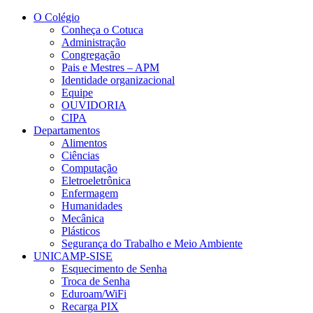
Conteúdo principal
Menu principal
Rodapé
O Colégio
Conheça o Cotuca
Administração
Congregação
Pais e Mestres – APM
Identidade organizacional
Equipe
OUVIDORIA
CIPA
Departamentos
Alimentos
Ciências
Computação
Eletroeletrônica
Enfermagem
Humanidades
Mecânica
Plásticos
Segurança do Trabalho e Meio Ambiente
UNICAMP-SISE
Esquecimento de Senha
Troca de Senha
Eduroam/WiFi
Recarga PIX