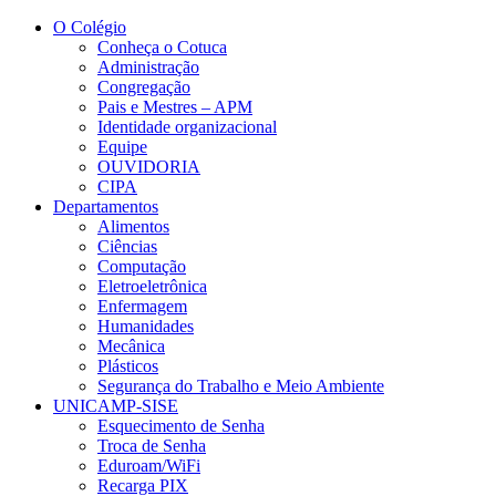
Conteúdo principal
Menu principal
Rodapé
O Colégio
Conheça o Cotuca
Administração
Congregação
Pais e Mestres – APM
Identidade organizacional
Equipe
OUVIDORIA
CIPA
Departamentos
Alimentos
Ciências
Computação
Eletroeletrônica
Enfermagem
Humanidades
Mecânica
Plásticos
Segurança do Trabalho e Meio Ambiente
UNICAMP-SISE
Esquecimento de Senha
Troca de Senha
Eduroam/WiFi
Recarga PIX