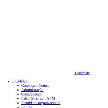
Diminuir fonte
Contraste
O Colégio
Conheça o Cotuca
Administração
Congregação
Pais e Mestres – APM
Identidade organizacional
Equipe