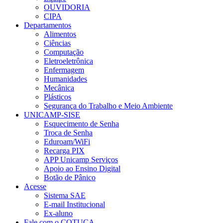
OUVIDORIA
CIPA
Departamentos
Alimentos
Ciências
Computação
Eletroeletrônica
Enfermagem
Humanidades
Mecânica
Plásticos
Segurança do Trabalho e Meio Ambiente
UNICAMP-SISE
Esquecimento de Senha
Troca de Senha
Eduroam/WiFi
Recarga PIX
APP Unicamp Serviços
Apoio ao Ensino Digital
Botão de Pânico
Acesse
Sistema SAE
E-mail Institucional
Ex-aluno
Fale com o COTUCA