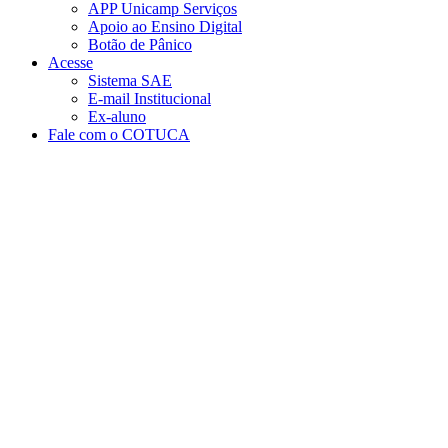
APP Unicamp Serviços
Apoio ao Ensino Digital
Botão de Pânico
Acesse
Sistema SAE
E-mail Institucional
Ex-aluno
Fale com o COTUCA
Aumentar fonte
Diminuir fonte