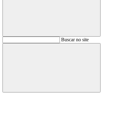
Buscar
Buscar no site
Buscar
Aumentar fonte