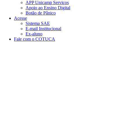
APP Unicamp Serviços
Apoio ao Ensino Digital
Botão de Pânico
Acesse
Sistema SAE
E-mail Institucional
Ex-aluno
Fale com o COTUCA
Aumentar fonte
Diminuir fonte