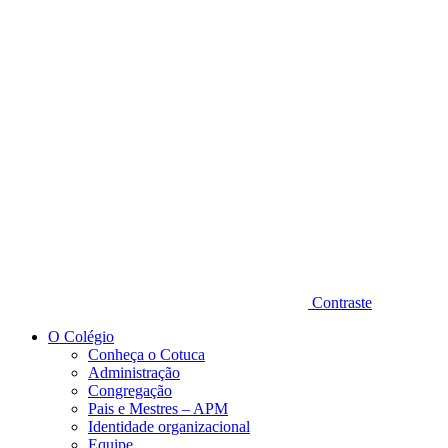
Diminuir fonte
Contraste
O Colégio
Conheça o Cotuca
Administração
Congregação
Pais e Mestres – APM
Identidade organizacional
Equipe