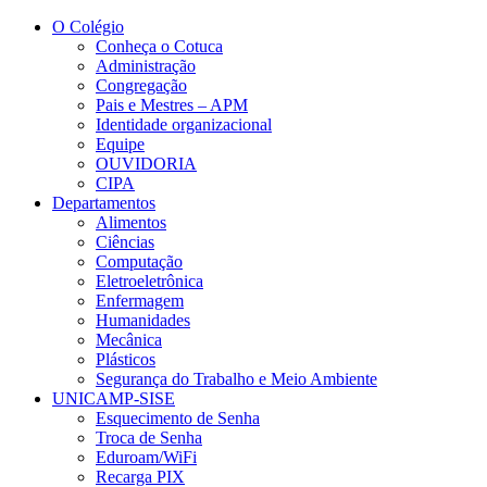
Conteúdo principal
Menu principal
Rodapé
O Colégio
Conheça o Cotuca
Administração
Congregação
Pais e Mestres – APM
Identidade organizacional
Equipe
OUVIDORIA
CIPA
Departamentos
Alimentos
Ciências
Computação
Eletroeletrônica
Enfermagem
Humanidades
Mecânica
Plásticos
Segurança do Trabalho e Meio Ambiente
UNICAMP-SISE
Esquecimento de Senha
Troca de Senha
Eduroam/WiFi
Recarga PIX