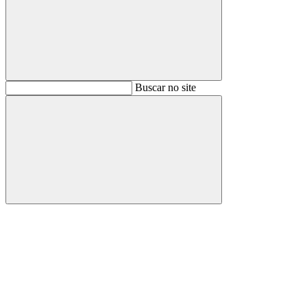
Buscar
Buscar no site
Buscar
Aumentar fonte