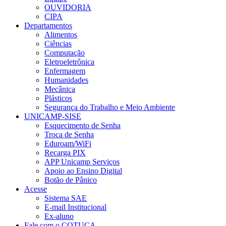
OUVIDORIA
CIPA
Departamentos
Alimentos
Ciências
Computação
Eletroeletrônica
Enfermagem
Humanidades
Mecânica
Plásticos
Segurança do Trabalho e Meio Ambiente
UNICAMP-SISE
Esquecimento de Senha
Troca de Senha
Eduroam/WiFi
Recarga PIX
APP Unicamp Serviços
Apoio ao Ensino Digital
Botão de Pânico
Acesse
Sistema SAE
E-mail Institucional
Ex-aluno
Fale com o COTUCA