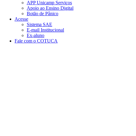
APP Unicamp Serviços
Apoio ao Ensino Digital
Botão de Pânico
Acesse
Sistema SAE
E-mail Institucional
Ex-aluno
Fale com o COTUCA
Aumentar fonte
Diminuir fonte