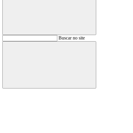
Buscar
Buscar no site
Buscar
Aumentar fonte