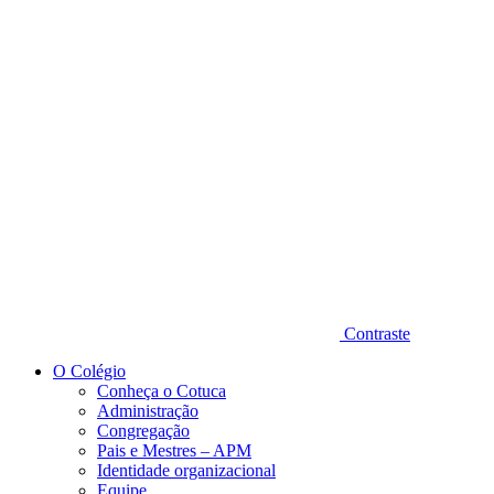
Diminuir fonte
Contraste
O Colégio
Conheça o Cotuca
Administração
Congregação
Pais e Mestres – APM
Identidade organizacional
Equipe