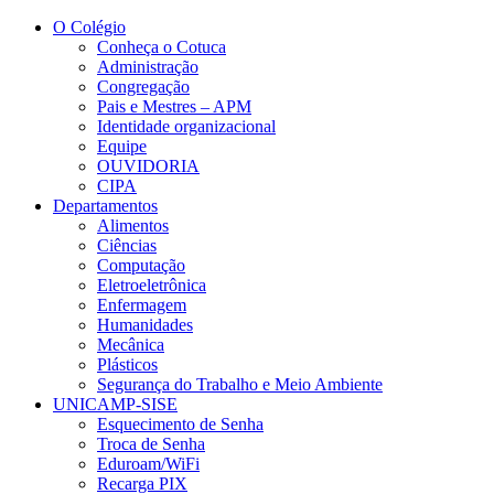
Conteúdo principal
Menu principal
Rodapé
O Colégio
Conheça o Cotuca
Administração
Congregação
Pais e Mestres – APM
Identidade organizacional
Equipe
OUVIDORIA
CIPA
Departamentos
Alimentos
Ciências
Computação
Eletroeletrônica
Enfermagem
Humanidades
Mecânica
Plásticos
Segurança do Trabalho e Meio Ambiente
UNICAMP-SISE
Esquecimento de Senha
Troca de Senha
Eduroam/WiFi
Recarga PIX