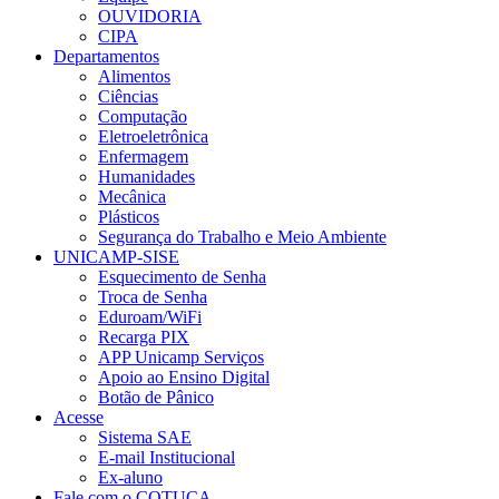
OUVIDORIA
CIPA
Departamentos
Alimentos
Ciências
Computação
Eletroeletrônica
Enfermagem
Humanidades
Mecânica
Plásticos
Segurança do Trabalho e Meio Ambiente
UNICAMP-SISE
Esquecimento de Senha
Troca de Senha
Eduroam/WiFi
Recarga PIX
APP Unicamp Serviços
Apoio ao Ensino Digital
Botão de Pânico
Acesse
Sistema SAE
E-mail Institucional
Ex-aluno
Fale com o COTUCA