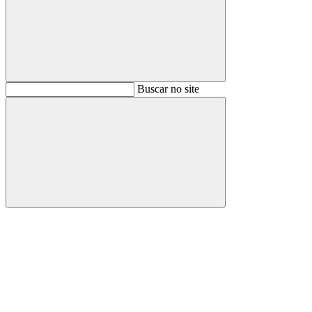
Buscar
Buscar no site
Buscar
Aumentar fonte