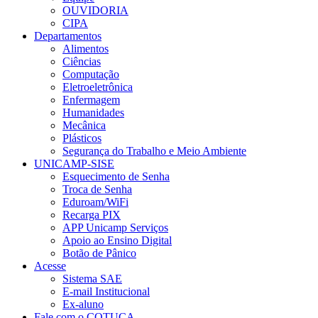
OUVIDORIA
CIPA
Departamentos
Alimentos
Ciências
Computação
Eletroeletrônica
Enfermagem
Humanidades
Mecânica
Plásticos
Segurança do Trabalho e Meio Ambiente
UNICAMP-SISE
Esquecimento de Senha
Troca de Senha
Eduroam/WiFi
Recarga PIX
APP Unicamp Serviços
Apoio ao Ensino Digital
Botão de Pânico
Acesse
Sistema SAE
E-mail Institucional
Ex-aluno
Fale com o COTUCA