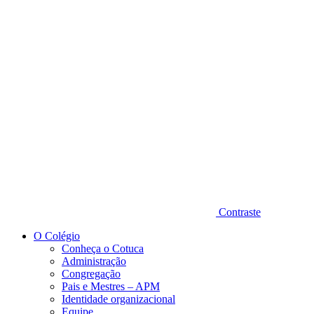
Diminuir fonte
Contraste
O Colégio
Conheça o Cotuca
Administração
Congregação
Pais e Mestres – APM
Identidade organizacional
Equipe