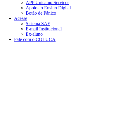
APP Unicamp Serviços
Apoio ao Ensino Digital
Botão de Pânico
Acesse
Sistema SAE
E-mail Institucional
Ex-aluno
Fale com o COTUCA
Aumentar fonte
Diminuir fonte