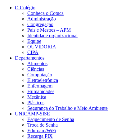
Conteúdo principal
Menu principal
Rodapé
O Colégio
Conheça o Cotuca
Administração
Congregação
Pais e Mestres – APM
Identidade organizacional
Equipe
OUVIDORIA
CIPA
Departamentos
Alimentos
Ciências
Computação
Eletroeletrônica
Enfermagem
Humanidades
Mecânica
Plásticos
Segurança do Trabalho e Meio Ambiente
UNICAMP-SISE
Esquecimento de Senha
Troca de Senha
Eduroam/WiFi
Recarga PIX