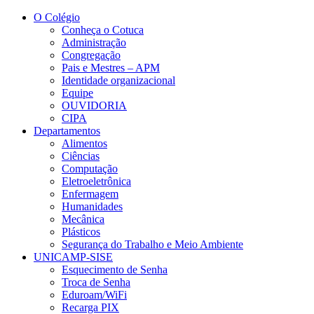
Conteúdo principal
Menu principal
Rodapé
O Colégio
Conheça o Cotuca
Administração
Congregação
Pais e Mestres – APM
Identidade organizacional
Equipe
OUVIDORIA
CIPA
Departamentos
Alimentos
Ciências
Computação
Eletroeletrônica
Enfermagem
Humanidades
Mecânica
Plásticos
Segurança do Trabalho e Meio Ambiente
UNICAMP-SISE
Esquecimento de Senha
Troca de Senha
Eduroam/WiFi
Recarga PIX