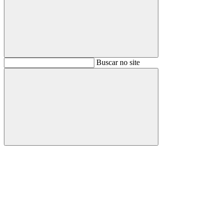
Buscar
Buscar no site
Buscar
Aumentar fonte