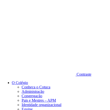
Diminuir fonte
Contraste
O Colégio
Conheça o Cotuca
Administração
Congregação
Pais e Mestres – APM
Identidade organizacional
Equipe