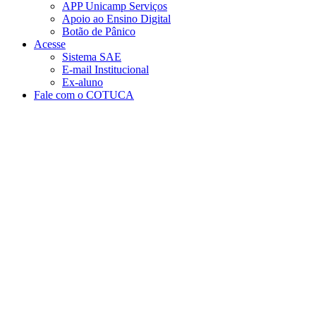
APP Unicamp Serviços
Apoio ao Ensino Digital
Botão de Pânico
Acesse
Sistema SAE
E-mail Institucional
Ex-aluno
Fale com o COTUCA
Aumentar fonte
Diminuir fonte