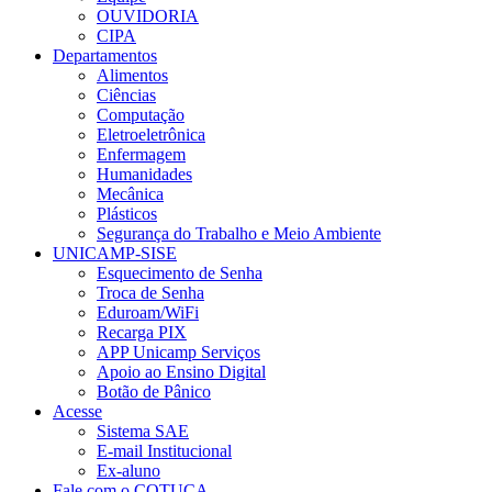
OUVIDORIA
CIPA
Departamentos
Alimentos
Ciências
Computação
Eletroeletrônica
Enfermagem
Humanidades
Mecânica
Plásticos
Segurança do Trabalho e Meio Ambiente
UNICAMP-SISE
Esquecimento de Senha
Troca de Senha
Eduroam/WiFi
Recarga PIX
APP Unicamp Serviços
Apoio ao Ensino Digital
Botão de Pânico
Acesse
Sistema SAE
E-mail Institucional
Ex-aluno
Fale com o COTUCA