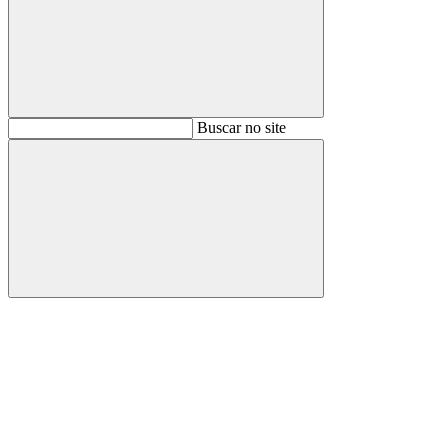
Buscar
Buscar no site
Buscar
Aumentar fonte