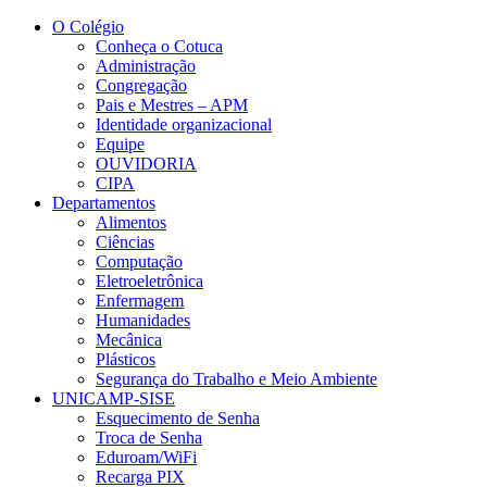
Conteúdo principal
Menu principal
Rodapé
O Colégio
Conheça o Cotuca
Administração
Congregação
Pais e Mestres – APM
Identidade organizacional
Equipe
OUVIDORIA
CIPA
Departamentos
Alimentos
Ciências
Computação
Eletroeletrônica
Enfermagem
Humanidades
Mecânica
Plásticos
Segurança do Trabalho e Meio Ambiente
UNICAMP-SISE
Esquecimento de Senha
Troca de Senha
Eduroam/WiFi
Recarga PIX