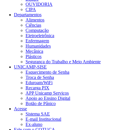
OUVIDORIA
CIPA
Departamentos
Alimentos
Ciências
Computação
Eletroeletrônica
Enfermagem
Humanidades
Mecânica
Plásticos
Segurança do Trabalho e Meio Ambiente
UNICAMP-SISE
Esquecimento de Senha
Troca de Senha
Eduroam/WiFi
Recarga PIX
APP Unicamp Serviços
Apoio ao Ensino Digital
Botão de Pânico
Acesse
Sistema SAE
E-mail Institucional
Ex-aluno
Fale com o COTUCA