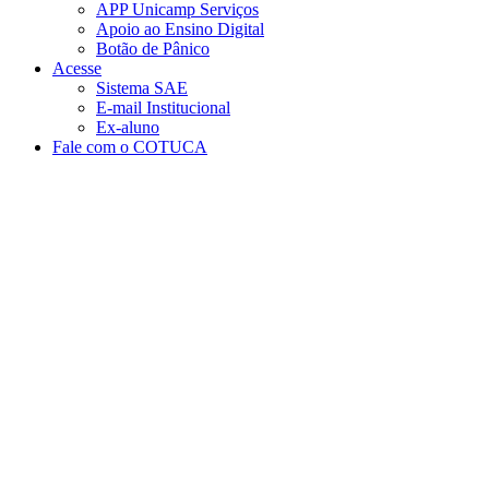
APP Unicamp Serviços
Apoio ao Ensino Digital
Botão de Pânico
Acesse
Sistema SAE
E-mail Institucional
Ex-aluno
Fale com o COTUCA
Aumentar fonte
Diminuir fonte