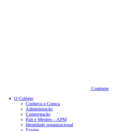
Diminuir fonte
Contraste
O Colégio
Conheça o Cotuca
Administração
Congregação
Pais e Mestres – APM
Identidade organizacional
Equipe