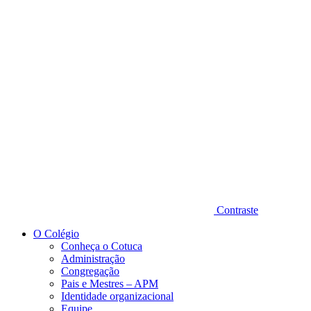
Diminuir fonte
Contraste
O Colégio
Conheça o Cotuca
Administração
Congregação
Pais e Mestres – APM
Identidade organizacional
Equipe