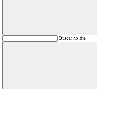
Buscar
Buscar no site
Buscar
Aumentar fonte