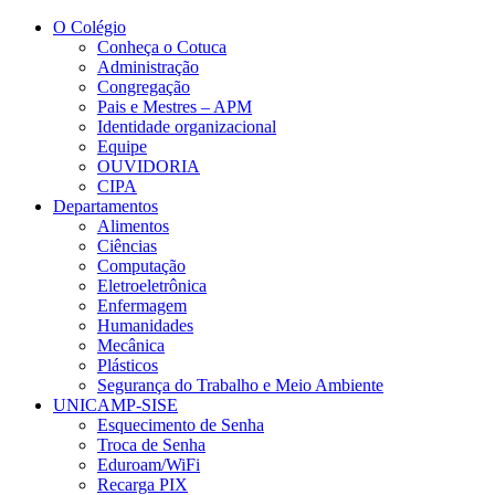
Conteúdo principal
Menu principal
Rodapé
O Colégio
Conheça o Cotuca
Administração
Congregação
Pais e Mestres – APM
Identidade organizacional
Equipe
OUVIDORIA
CIPA
Departamentos
Alimentos
Ciências
Computação
Eletroeletrônica
Enfermagem
Humanidades
Mecânica
Plásticos
Segurança do Trabalho e Meio Ambiente
UNICAMP-SISE
Esquecimento de Senha
Troca de Senha
Eduroam/WiFi
Recarga PIX