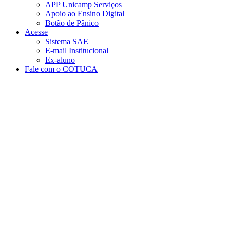
APP Unicamp Serviços
Apoio ao Ensino Digital
Botão de Pânico
Acesse
Sistema SAE
E-mail Institucional
Ex-aluno
Fale com o COTUCA
Aumentar fonte
Diminuir fonte