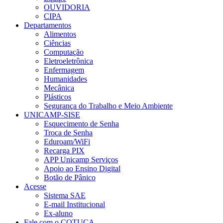
OUVIDORIA
CIPA
Departamentos
Alimentos
Ciências
Computação
Eletroeletrônica
Enfermagem
Humanidades
Mecânica
Plásticos
Segurança do Trabalho e Meio Ambiente
UNICAMP-SISE
Esquecimento de Senha
Troca de Senha
Eduroam/WiFi
Recarga PIX
APP Unicamp Serviços
Apoio ao Ensino Digital
Botão de Pânico
Acesse
Sistema SAE
E-mail Institucional
Ex-aluno
Fale com o COTUCA