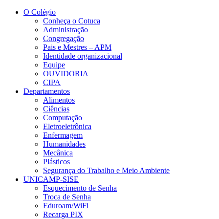
Conteúdo principal
Menu principal
Rodapé
O Colégio
Conheça o Cotuca
Administração
Congregação
Pais e Mestres – APM
Identidade organizacional
Equipe
OUVIDORIA
CIPA
Departamentos
Alimentos
Ciências
Computação
Eletroeletrônica
Enfermagem
Humanidades
Mecânica
Plásticos
Segurança do Trabalho e Meio Ambiente
UNICAMP-SISE
Esquecimento de Senha
Troca de Senha
Eduroam/WiFi
Recarga PIX