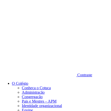
Diminuir fonte
Contraste
O Colégio
Conheça o Cotuca
Administração
Congregação
Pais e Mestres – APM
Identidade organizacional
Equipe