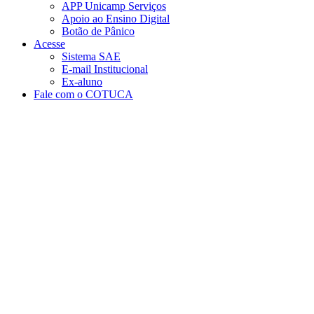
APP Unicamp Serviços
Apoio ao Ensino Digital
Botão de Pânico
Acesse
Sistema SAE
E-mail Institucional
Ex-aluno
Fale com o COTUCA
Aumentar fonte
Diminuir fonte