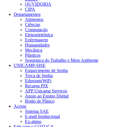
OUVIDORIA
CIPA
Departamentos
Alimentos
Ciências
Computação
Eletroeletrônica
Enfermagem
Humanidades
Mecânica
Plásticos
Segurança do Trabalho e Meio Ambiente
UNICAMP-SISE
Esquecimento de Senha
Troca de Senha
Eduroam/WiFi
Recarga PIX
APP Unicamp Serviços
Apoio ao Ensino Digital
Botão de Pânico
Acesse
Sistema SAE
E-mail Institucional
Ex-aluno
Fale com o COTUCA