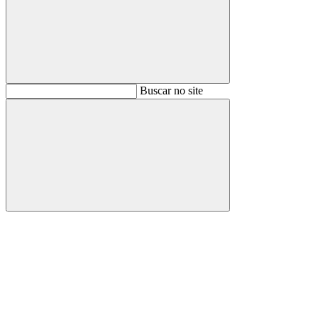
Buscar
Buscar no site
Buscar
Aumentar fonte