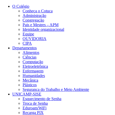
Conteúdo principal
Menu principal
Rodapé
O Colégio
Conheça o Cotuca
Administração
Congregação
Pais e Mestres – APM
Identidade organizacional
Equipe
OUVIDORIA
CIPA
Departamentos
Alimentos
Ciências
Computação
Eletroeletrônica
Enfermagem
Humanidades
Mecânica
Plásticos
Segurança do Trabalho e Meio Ambiente
UNICAMP-SISE
Esquecimento de Senha
Troca de Senha
Eduroam/WiFi
Recarga PIX