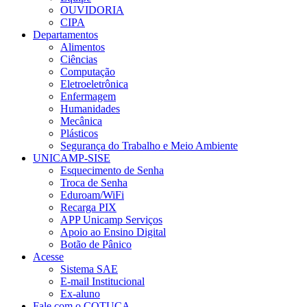
OUVIDORIA
CIPA
Departamentos
Alimentos
Ciências
Computação
Eletroeletrônica
Enfermagem
Humanidades
Mecânica
Plásticos
Segurança do Trabalho e Meio Ambiente
UNICAMP-SISE
Esquecimento de Senha
Troca de Senha
Eduroam/WiFi
Recarga PIX
APP Unicamp Serviços
Apoio ao Ensino Digital
Botão de Pânico
Acesse
Sistema SAE
E-mail Institucional
Ex-aluno
Fale com o COTUCA