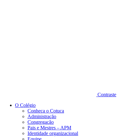
Diminuir fonte
Contraste
O Colégio
Conheça o Cotuca
Administração
Congregação
Pais e Mestres – APM
Identidade organizacional
Equipe