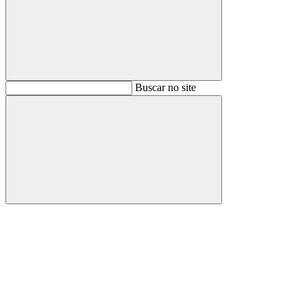
Buscar
Buscar no site
Buscar
Aumentar fonte