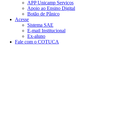
APP Unicamp Serviços
Apoio ao Ensino Digital
Botão de Pânico
Acesse
Sistema SAE
E-mail Institucional
Ex-aluno
Fale com o COTUCA
Aumentar fonte
Diminuir fonte