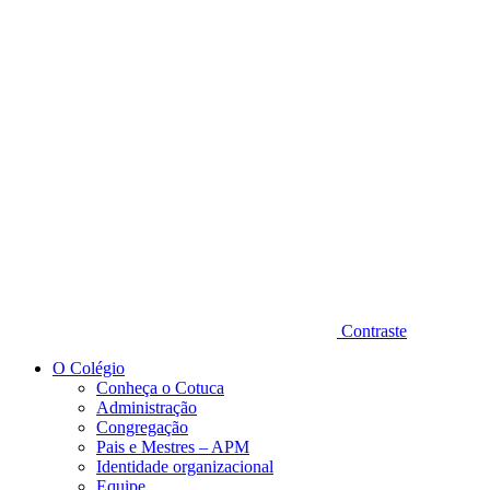
Diminuir fonte
Contraste
O Colégio
Conheça o Cotuca
Administração
Congregação
Pais e Mestres – APM
Identidade organizacional
Equipe