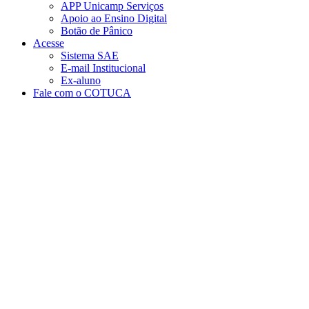
APP Unicamp Serviços
Apoio ao Ensino Digital
Botão de Pânico
Acesse
Sistema SAE
E-mail Institucional
Ex-aluno
Fale com o COTUCA
Aumentar fonte
Diminuir fonte