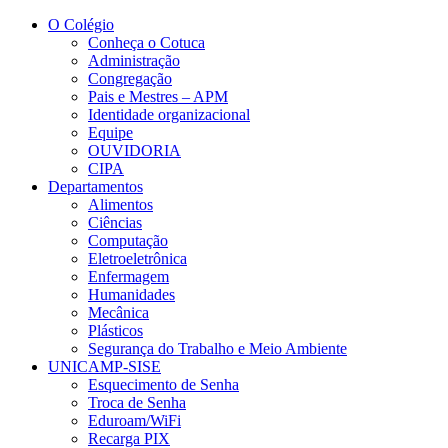
Conteúdo principal
Menu principal
Rodapé
O Colégio
Conheça o Cotuca
Administração
Congregação
Pais e Mestres – APM
Identidade organizacional
Equipe
OUVIDORIA
CIPA
Departamentos
Alimentos
Ciências
Computação
Eletroeletrônica
Enfermagem
Humanidades
Mecânica
Plásticos
Segurança do Trabalho e Meio Ambiente
UNICAMP-SISE
Esquecimento de Senha
Troca de Senha
Eduroam/WiFi
Recarga PIX