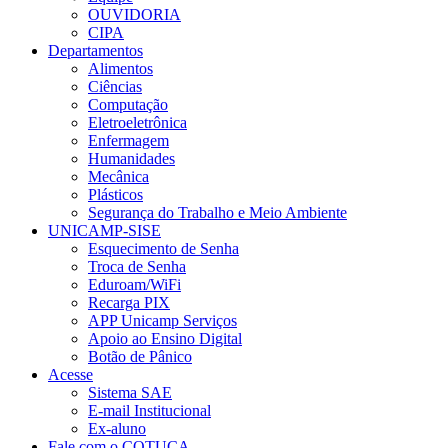
OUVIDORIA
CIPA
Departamentos
Alimentos
Ciências
Computação
Eletroeletrônica
Enfermagem
Humanidades
Mecânica
Plásticos
Segurança do Trabalho e Meio Ambiente
UNICAMP-SISE
Esquecimento de Senha
Troca de Senha
Eduroam/WiFi
Recarga PIX
APP Unicamp Serviços
Apoio ao Ensino Digital
Botão de Pânico
Acesse
Sistema SAE
E-mail Institucional
Ex-aluno
Fale com o COTUCA