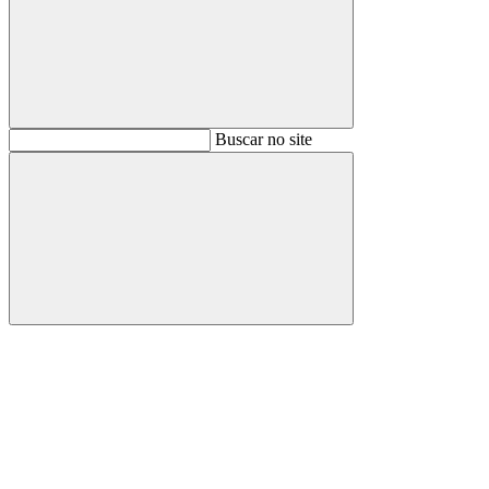
Buscar
Buscar no site
Buscar
Aumentar fonte