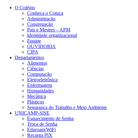
Conteúdo principal
Menu principal
Rodapé
O Colégio
Conheça o Cotuca
Administração
Congregação
Pais e Mestres – APM
Identidade organizacional
Equipe
OUVIDORIA
CIPA
Departamentos
Alimentos
Ciências
Computação
Eletroeletrônica
Enfermagem
Humanidades
Mecânica
Plásticos
Segurança do Trabalho e Meio Ambiente
UNICAMP-SISE
Esquecimento de Senha
Troca de Senha
Eduroam/WiFi
Recarga PIX