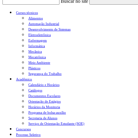
Buscar no site
Cursos técnicos
Alimentos
Automação Industrial
Desenvolvimento de Sistemas
Eletroeletrônica
Enfermagem
Informática
Mecânica
Mecatrônica
Meio Ambiente
Plásticos
Segurança do Trabalho
Acadêmico
Calendário e Horários
Catálogos
Documentos Escolares
Orientação de Estágios
Horários da Monitoria
Programa de bolsa-auxílio
Secretaria de Alunos
Serviço de Orientação Estudante (SOE)
Concursos
Processo Seletivo