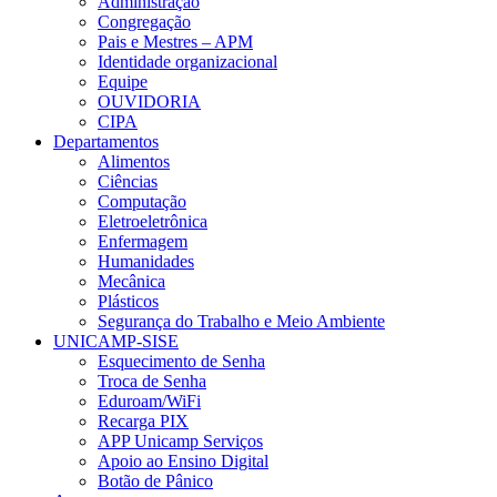
Administração
Congregação
Pais e Mestres – APM
Identidade organizacional
Equipe
OUVIDORIA
CIPA
Departamentos
Alimentos
Ciências
Computação
Eletroeletrônica
Enfermagem
Humanidades
Mecânica
Plásticos
Segurança do Trabalho e Meio Ambiente
UNICAMP-SISE
Esquecimento de Senha
Troca de Senha
Eduroam/WiFi
Recarga PIX
APP Unicamp Serviços
Apoio ao Ensino Digital
Botão de Pânico