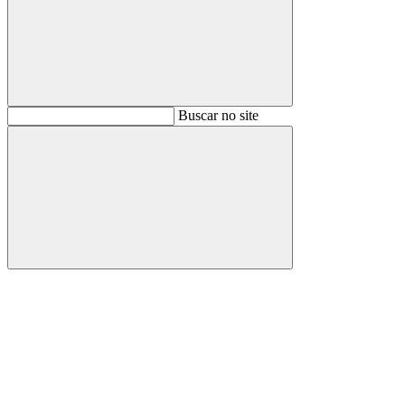
Buscar
Buscar no site
Buscar
Aumentar fonte