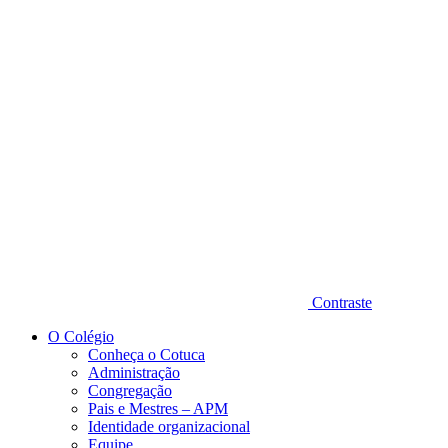
Diminuir fonte
Contraste
O Colégio
Conheça o Cotuca
Administração
Congregação
Pais e Mestres – APM
Identidade organizacional
Equipe