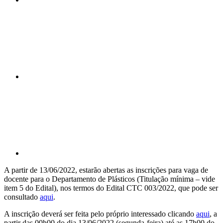
Compartilhar n
Compartilhar p
A partir de 13/06/2022, estarão abertas as inscrições para vaga de
docente para o Departamento de Plásticos (Titulação mínima – vide
item 5 do Edital), nos termos do Edital CTC 003/2022, que pode ser
consultado
aqui
.
A inscrição deverá ser feita pelo próprio interessado clicando
aqui
, a
partir das 00h00 do dia 13/06/2022 (segunda-feira) até as 17h00 do