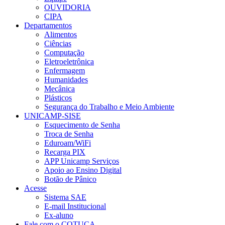
OUVIDORIA
CIPA
Departamentos
Alimentos
Ciências
Computação
Eletroeletrônica
Enfermagem
Humanidades
Mecânica
Plásticos
Segurança do Trabalho e Meio Ambiente
UNICAMP-SISE
Esquecimento de Senha
Troca de Senha
Eduroam/WiFi
Recarga PIX
APP Unicamp Serviços
Apoio ao Ensino Digital
Botão de Pânico
Acesse
Sistema SAE
E-mail Institucional
Ex-aluno
Fale com o COTUCA