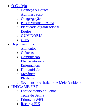
Conteúdo principal
Menu principal
Rodapé
O Colégio
Conheça o Cotuca
Administração
Congregação
Pais e Mestres – APM
Identidade organizacional
Equipe
OUVIDORIA
CIPA
Departamentos
Alimentos
Ciências
Computação
Eletroeletrônica
Enfermagem
Humanidades
Mecânica
Plásticos
Segurança do Trabalho e Meio Ambiente
UNICAMP-SISE
Esquecimento de Senha
Troca de Senha
Eduroam/WiFi
Recarga PIX