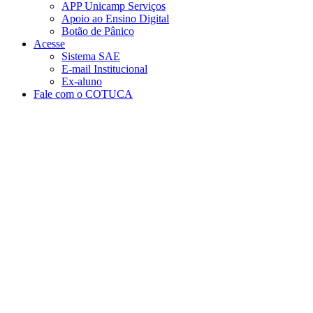
APP Unicamp Serviços
Apoio ao Ensino Digital
Botão de Pânico
Acesse
Sistema SAE
E-mail Institucional
Ex-aluno
Fale com o COTUCA
Aumentar fonte
Diminuir fonte