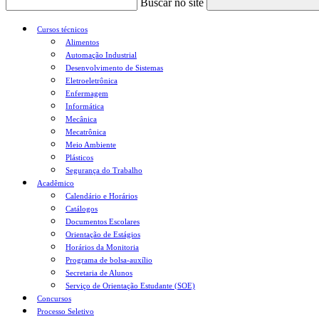
Buscar no site
Cursos técnicos
Alimentos
Automação Industrial
Desenvolvimento de Sistemas
Eletroeletrônica
Enfermagem
Informática
Mecânica
Mecatrônica
Meio Ambiente
Plásticos
Segurança do Trabalho
Acadêmico
Calendário e Horários
Catálogos
Documentos Escolares
Orientação de Estágios
Horários da Monitoria
Programa de bolsa-auxílio
Secretaria de Alunos
Serviço de Orientação Estudante (SOE)
Concursos
Processo Seletivo