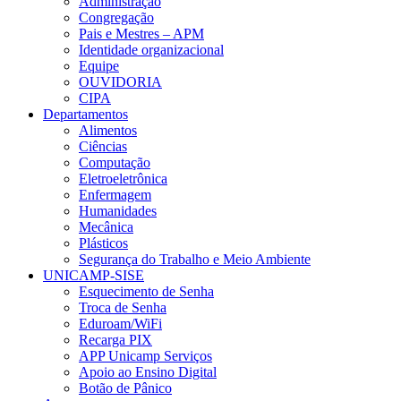
Administração
Congregação
Pais e Mestres – APM
Identidade organizacional
Equipe
OUVIDORIA
CIPA
Departamentos
Alimentos
Ciências
Computação
Eletroeletrônica
Enfermagem
Humanidades
Mecânica
Plásticos
Segurança do Trabalho e Meio Ambiente
UNICAMP-SISE
Esquecimento de Senha
Troca de Senha
Eduroam/WiFi
Recarga PIX
APP Unicamp Serviços
Apoio ao Ensino Digital
Botão de Pânico