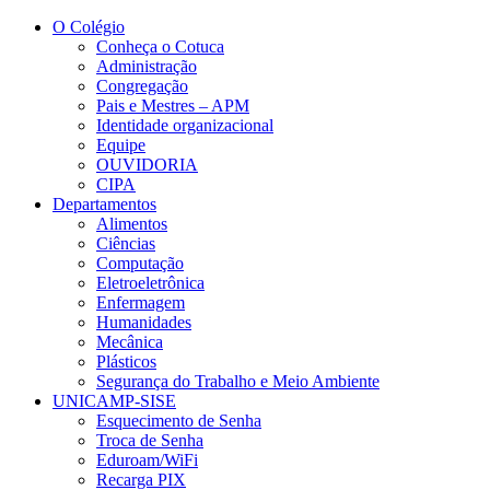
Conteúdo principal
Menu principal
Rodapé
O Colégio
Conheça o Cotuca
Administração
Congregação
Pais e Mestres – APM
Identidade organizacional
Equipe
OUVIDORIA
CIPA
Departamentos
Alimentos
Ciências
Computação
Eletroeletrônica
Enfermagem
Humanidades
Mecânica
Plásticos
Segurança do Trabalho e Meio Ambiente
UNICAMP-SISE
Esquecimento de Senha
Troca de Senha
Eduroam/WiFi
Recarga PIX