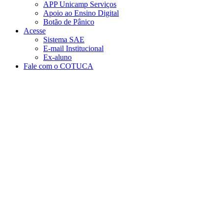
APP Unicamp Serviços
Apoio ao Ensino Digital
Botão de Pânico
Acesse
Sistema SAE
E-mail Institucional
Ex-aluno
Fale com o COTUCA
Aumentar fonte
Diminuir fonte