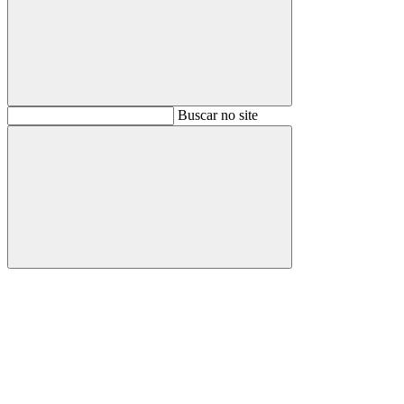
Buscar
Buscar no site
Buscar
Aumentar fonte