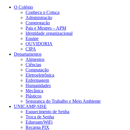
Conteúdo principal
Menu principal
Rodapé
O Colégio
Conheça o Cotuca
Administração
Congregação
Pais e Mestres – APM
Identidade organizacional
Equipe
OUVIDORIA
CIPA
Departamentos
Alimentos
Ciências
Computação
Eletroeletrônica
Enfermagem
Humanidades
Mecânica
Plásticos
Segurança do Trabalho e Meio Ambiente
UNICAMP-SISE
Esquecimento de Senha
Troca de Senha
Eduroam/WiFi
Recarga PIX