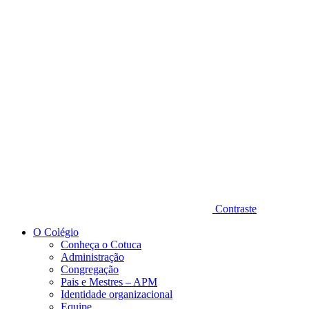
Diminuir fonte
Contraste
O Colégio
Conheça o Cotuca
Administração
Congregação
Pais e Mestres – APM
Identidade organizacional
Equipe