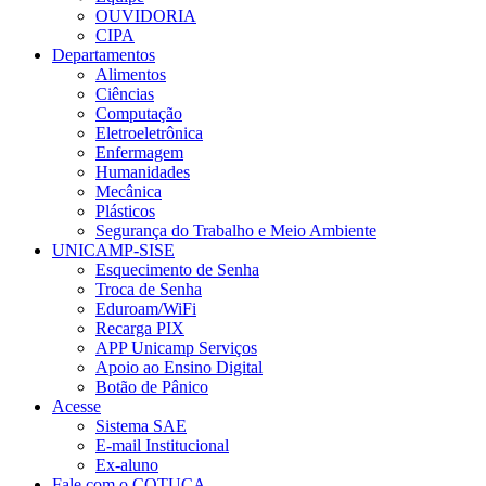
OUVIDORIA
CIPA
Departamentos
Alimentos
Ciências
Computação
Eletroeletrônica
Enfermagem
Humanidades
Mecânica
Plásticos
Segurança do Trabalho e Meio Ambiente
UNICAMP-SISE
Esquecimento de Senha
Troca de Senha
Eduroam/WiFi
Recarga PIX
APP Unicamp Serviços
Apoio ao Ensino Digital
Botão de Pânico
Acesse
Sistema SAE
E-mail Institucional
Ex-aluno
Fale com o COTUCA