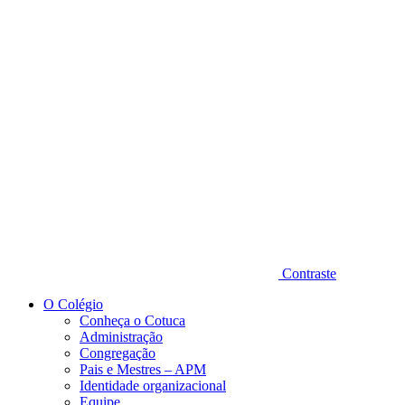
Diminuir fonte
Contraste
O Colégio
Conheça o Cotuca
Administração
Congregação
Pais e Mestres – APM
Identidade organizacional
Equipe