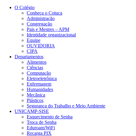
Conteúdo principal
Menu principal
Rodapé
O Colégio
Conheça o Cotuca
Administração
Congregação
Pais e Mestres – APM
Identidade organizacional
Equipe
OUVIDORIA
CIPA
Departamentos
Alimentos
Ciências
Computação
Eletroeletrônica
Enfermagem
Humanidades
Mecânica
Plásticos
Segurança do Trabalho e Meio Ambiente
UNICAMP-SISE
Esquecimento de Senha
Troca de Senha
Eduroam/WiFi
Recarga PIX