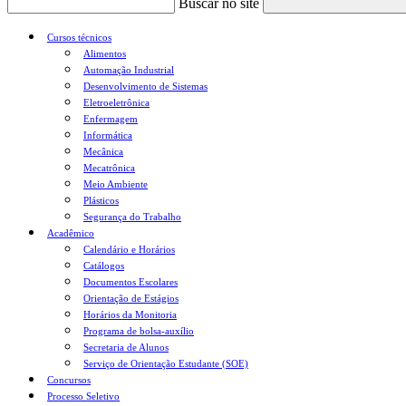
Buscar no site
Cursos técnicos
Alimentos
Automação Industrial
Desenvolvimento de Sistemas
Eletroeletrônica
Enfermagem
Informática
Mecânica
Mecatrônica
Meio Ambiente
Plásticos
Segurança do Trabalho
Acadêmico
Calendário e Horários
Catálogos
Documentos Escolares
Orientação de Estágios
Horários da Monitoria
Programa de bolsa-auxílio
Secretaria de Alunos
Serviço de Orientação Estudante (SOE)
Concursos
Processo Seletivo