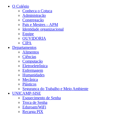
Conteúdo principal
Menu principal
Rodapé
O Colégio
Conheça o Cotuca
Administração
Congregação
Pais e Mestres – APM
Identidade organizacional
Equipe
OUVIDORIA
CIPA
Departamentos
Alimentos
Ciências
Computação
Eletroeletrônica
Enfermagem
Humanidades
Mecânica
Plásticos
Segurança do Trabalho e Meio Ambiente
UNICAMP-SISE
Esquecimento de Senha
Troca de Senha
Eduroam/WiFi
Recarga PIX