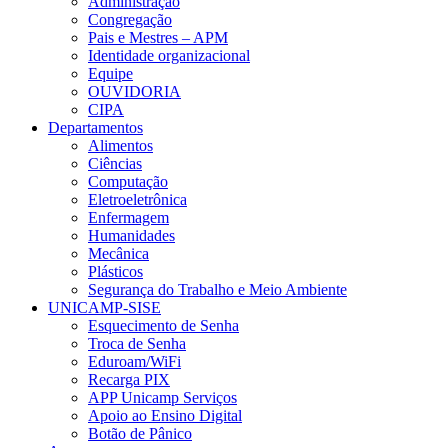
Administração
Congregação
Pais e Mestres – APM
Identidade organizacional
Equipe
OUVIDORIA
CIPA
Departamentos
Alimentos
Ciências
Computação
Eletroeletrônica
Enfermagem
Humanidades
Mecânica
Plásticos
Segurança do Trabalho e Meio Ambiente
UNICAMP-SISE
Esquecimento de Senha
Troca de Senha
Eduroam/WiFi
Recarga PIX
APP Unicamp Serviços
Apoio ao Ensino Digital
Botão de Pânico