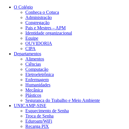
Conteúdo principal
Menu principal
Rodapé
O Colégio
Conheça o Cotuca
Administração
Congregação
Pais e Mestres – APM
Identidade organizacional
Equipe
OUVIDORIA
CIPA
Departamentos
Alimentos
Ciências
Computação
Eletroeletrônica
Enfermagem
Humanidades
Mecânica
Plásticos
Segurança do Trabalho e Meio Ambiente
UNICAMP-SISE
Esquecimento de Senha
Troca de Senha
Eduroam/WiFi
Recarga PIX