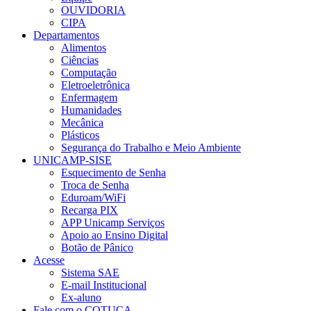
OUVIDORIA
CIPA
Departamentos
Alimentos
Ciências
Computação
Eletroeletrônica
Enfermagem
Humanidades
Mecânica
Plásticos
Segurança do Trabalho e Meio Ambiente
UNICAMP-SISE
Esquecimento de Senha
Troca de Senha
Eduroam/WiFi
Recarga PIX
APP Unicamp Serviços
Apoio ao Ensino Digital
Botão de Pânico
Acesse
Sistema SAE
E-mail Institucional
Ex-aluno
Fale com o COTUCA