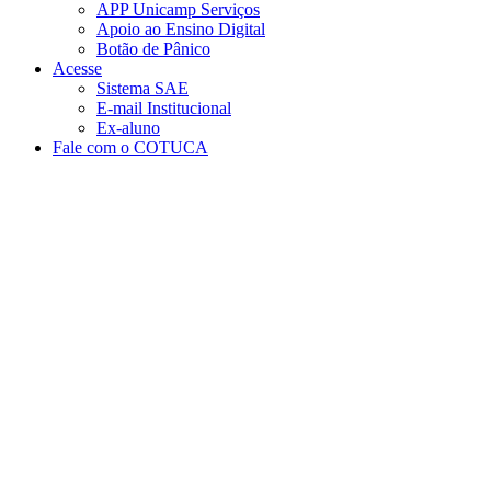
APP Unicamp Serviços
Apoio ao Ensino Digital
Botão de Pânico
Acesse
Sistema SAE
E-mail Institucional
Ex-aluno
Fale com o COTUCA
Aumentar fonte
Diminuir fonte