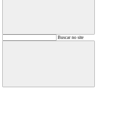
Buscar
Buscar no site
Buscar
Aumentar fonte