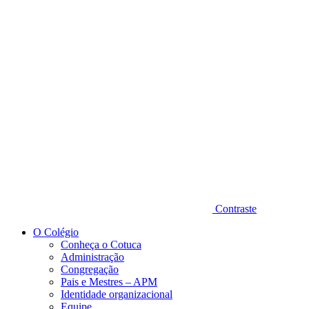
Diminuir fonte
Contraste
O Colégio
Conheça o Cotuca
Administração
Congregação
Pais e Mestres – APM
Identidade organizacional
Equipe